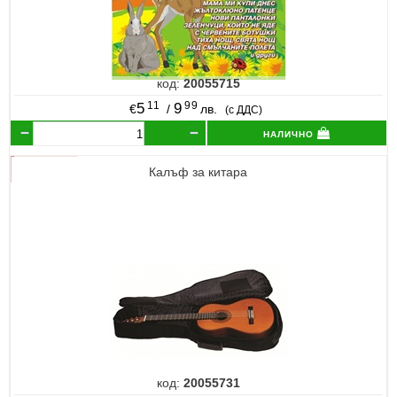
код:
20055715
11
99
5
9
€
/
лв.
(с ДДС)
налично
Калъф за китара
код:
20055731