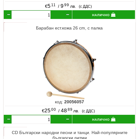
11
99
5
9
€
/
лв.
(с ДДС)
налично
Барабан ест.кожа 26 cm, с палка
код:
20056057
00
89
25
48
€
/
лв.
(с ДДС)
налично
CD Български народни песни и танци. Най-популярните
български ритми