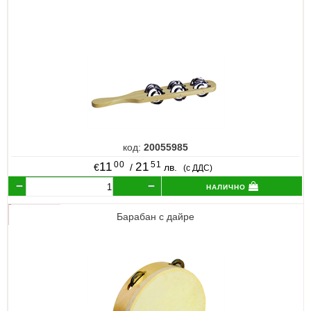
код:
20055985
00
51
11
21
€
/
лв.
(с ДДС)
налично
Барабан с дайре