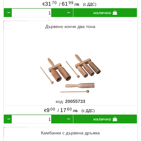
70
99
31
61
€
/
лв.
(с ДДС)
налично
Дървено конче два тона
код:
20055733
00
60
9
17
€
/
лв.
(с ДДС)
налично
Камбанки с дървена дръжка