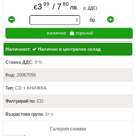
99
80
3
7
/
€
лв.
(с ДДС)
бр.
налично
поръчай
Наличност
:
Налично в централен склад
Ставка ДДС
: 9 %
Код
: 20067096
Тип:
CD + КНИЖКА
Филтрирай по:
CD
Възрастова група:
3+ г.
Галерия снимки