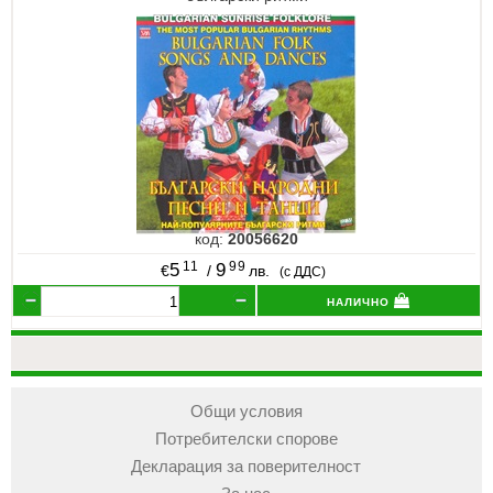
код:
20056620
11
99
5
9
€
/
лв.
(с ДДС)
налично
Общи условия
Потребителски спорове
Декларация за поверителност