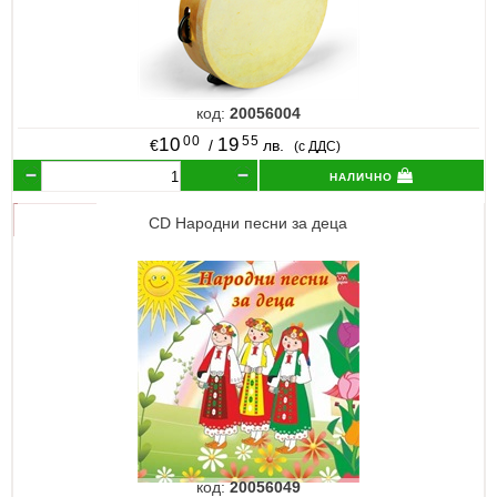
код:
20056004
00
55
10
19
€
/
лв.
(с ДДС)
налично
CD Народни песни за деца
код:
20056049