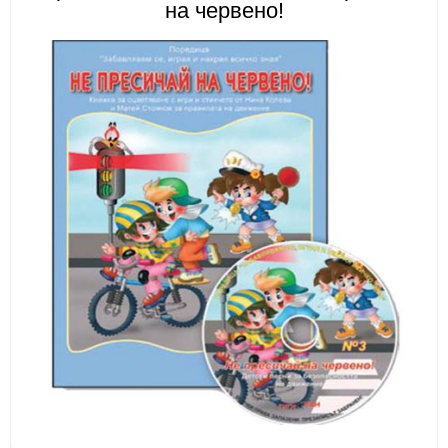
на червено!
ИЗКУСТВА
СПОРТ
МЕБЕЛИ И ОБОРУДВАНЕ
КАНЦЕЛАРСКИ МАТЕРИАЛИ
КНИГИ И УЧЕБНИЦИ
БДП
НОВИ
ПРОМОЦИИ
S.T.E.M.
ИНСТРУМЕНТИ