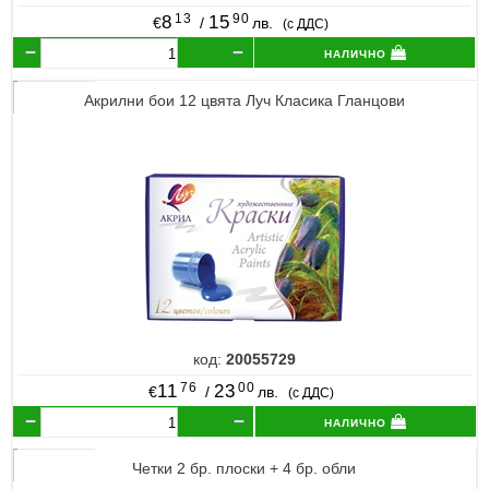
13
90
8
15
€
/
лв.
(с ДДС)
налично
Акрилни бои 12 цвята Луч Класика Гланцови
код:
20055729
76
00
11
23
€
/
лв.
(с ДДС)
налично
Четки 2 бр. плоски + 4 бр. обли