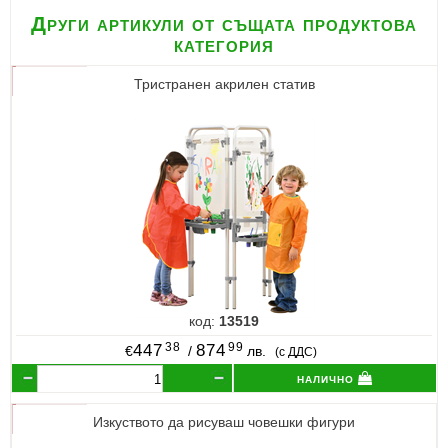
Други артикули от същата продуктова
категория
Тристранен акрилен статив
код:
13519
38
99
447
874
€
/
лв.
(с ДДС)
налично
Изкуството да рисуваш човешки фигури