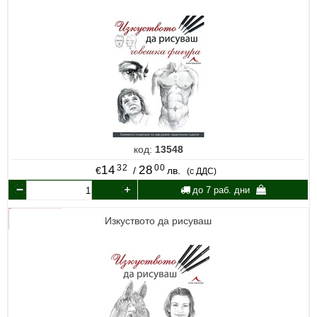
код:
13548
32
00
14
28
€
/
лв.
(с ДДС)
до 7 раб. дни
Изкуството да рисуваш