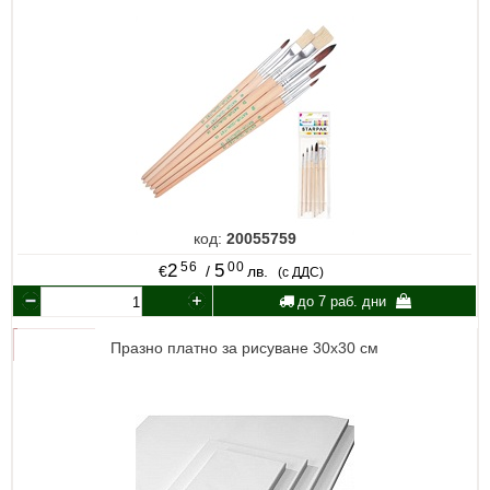
код:
20055759
56
00
2
5
€
/
лв.
(с ДДС)
до 7 раб. дни
Празно платно за рисуване 30х30 см