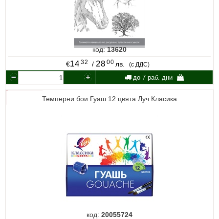
код:
13620
32
00
14
28
€
/
лв.
(с ДДС)
до 7 раб. дни
Темперни бои Гуаш 12 цвята Луч Класика
код:
20055724