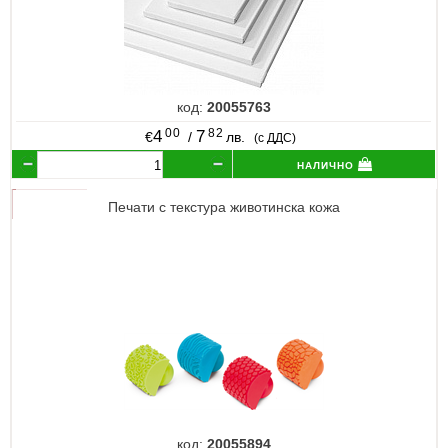
код:
20055763
00
82
4
7
€
/
лв.
(с ДДС)
налично
Печати с текстура животинска кожа
код:
20055894