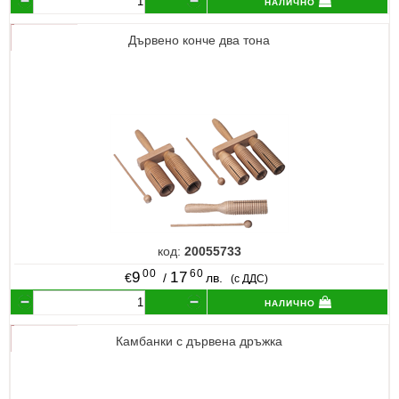
налично
Дървено конче два тона
код:
20055733
00
60
9
17
€
/
лв.
(с ДДС)
налично
Камбанки с дървена дръжка