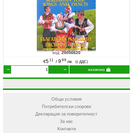
код:
20056620
11
99
5
9
€
/
лв.
(с ДДС)
налично
Общи условия
Потребителски спорове
Декларация за поверителност
За нас
Контакти