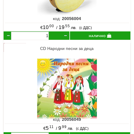
код:
20056004
00
55
10
19
€
/
лв.
(с ДДС)
налично
CD Народни песни за деца
код:
20056049
11
99
5
9
€
/
лв.
(с ДДС)