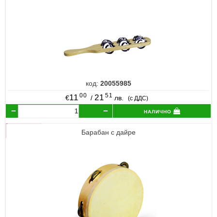
код:
20055985
00
51
11
21
€
/
лв.
(с ДДС)
налично
Барабан с дайре