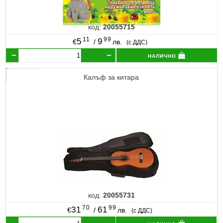
код:
20055715
11
99
5
9
€
/
лв.
(с ДДС)
налично
Калъф за китара
код:
20055731
70
99
31
61
€
/
лв.
(с ДДС)