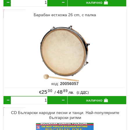
налично
Барабан ест.кожа 26 cm, с палка
код:
20056057
00
89
25
48
€
/
лв.
(с ДДС)
налично
CD Български народни песни и танци. Най-популярните
български ритми