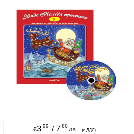
ИЗКУСТВА
СПОРТ
МЕБЕЛИ И ОБОРУДВАНЕ
КАНЦЕЛАРСКИ МАТЕРИАЛИ
КНИГИ И УЧЕБНИЦИ
БДП
НОВИ
ПРОМОЦИИ
S.T.E.M.
ИНСТРУМЕНТИ
99
80
3
7
/
€
лв.
(с ДДС)