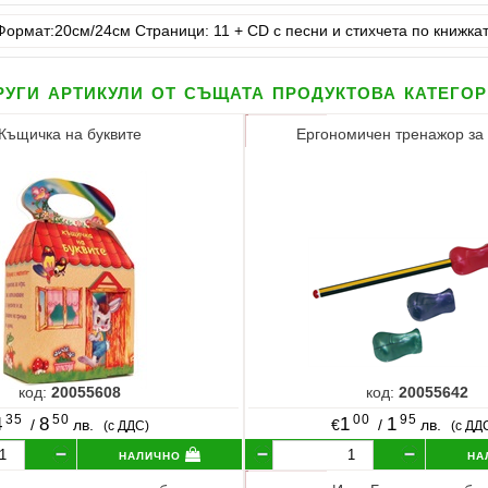
Формат:20см/24см Страници: 11 + CD с песни и стихчета по книжкат
уги артикули от същата продуктова катего
Къщичка на буквите
Ергономичен тренажор за
код:
20055608
код:
20055642
35
50
00
95
4
8
1
1
/
лв.
€
/
лв.
(с ДДС)
(с ДД
налично
на