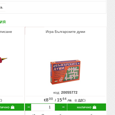
а.
рия
 писане
Игра Българските думи
код:
20055772
00
64
8
15
€
/
лв.
С)
(с ДДС)
лично
налично