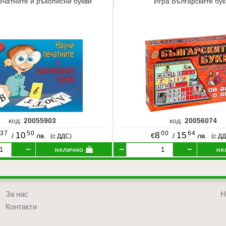
ечатните и ръкописни букви
Игра Българските бук
код:
20055903
код:
20056074
37
50
00
64
10
8
15
/
лв.
€
/
лв.
(с ДДС)
(с Д
налично
на
За нас
Н
Контакти