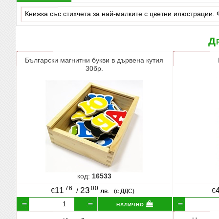
Книжка със стихчета за най-малките с цветни илюстрации. 
Др
Български магнитни букви в дървена кутия
30бр.
код:
16533
76
00
11
23
€
/
лв.
€
(с ДДС)
налично