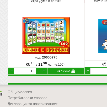
Научи п
Игра Думи в срички
код:
20055775
13
98
5
6
11
€
€
/
лв.
(с ДДС)
налично
Общи условия
Потребителски спорове
Декларация за поверителност