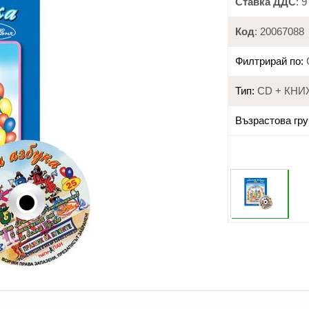
Ставка ДДС
: 
Код
: 20067088
Филтрирай по:
Тип:
CD + КНИ
Възрастова гру