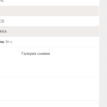
9 %
CD
ЖКА
па:
3+ г.
Галерия снимки