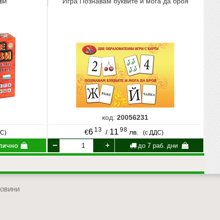
ви
Игра Познавам буквите и мога да броя
код:
20056231
13
98
6
11
€
/
лв.
ДС)
(с ДДС)
лично
до 7 раб. дни
овини
отиди в началото на сайта