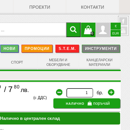
ПРОЕКТИ
КОНТАКТИ
€
Кошницата
Профил
0
EUR
@
НОВИ
ПРОМОЦИИ
S.T.E.M.
ИНСТРУМЕНТИ
е празна
Face
МЕБЕЛИ И
КАНЦЕЛАРСКИ
СПОРТ
ОБОРУДВАНЕ
МАТЕРИАЛИ
9
80
7
/
лв.
бр.
(с ДДС)
налично
поръчай
Налично в централен склад