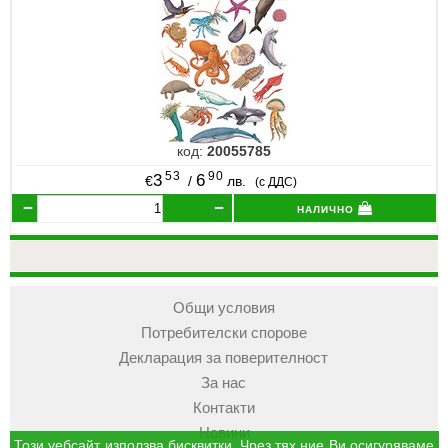
код:
20055785
53
90
3
6
€
/
лв.
(с ДДС)
налично
Общи условия
Потребителски спорове
Декларация за поверителност
За нас
Контакти
Новини
Този уебсайт използва бисквитки. Чрез тях ние Ви осигуряваме