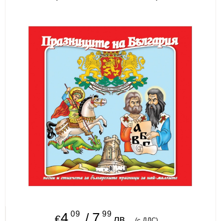
ИЗКУСТВА
СПОРТ
МЕБЕЛИ И ОБОРУДВАНЕ
КАНЦЕЛАРСКИ МАТЕРИАЛИ
КНИГИ И УЧЕБНИЦИ
БДП
НОВИ
ПРОМОЦИИ
S.T.E.M.
ИНСТРУМЕНТИ
09
99
4
7
/
€
лв.
(с ДДС)