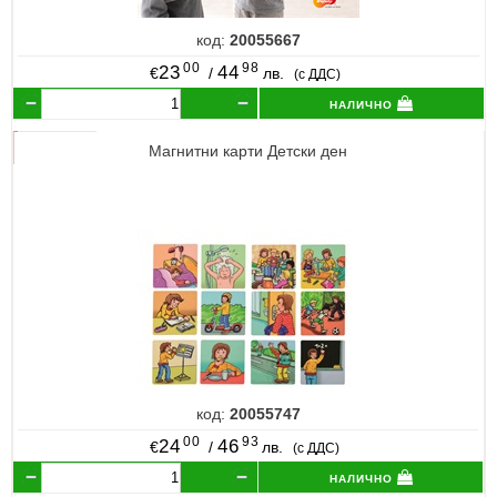
код:
20055667
00
98
23
44
€
/
лв.
(с ДДС)
налично
Магнитни карти Детски ден
код:
20055747
00
93
24
46
€
/
лв.
(с ДДС)
налично