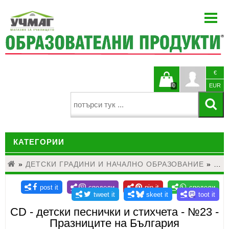
НАЧАЛО
ЗА НАС
НОВИНИ
€
БЛОГ
Кошницата
Профи
0
EUR
КАТАЛОЗИ
е празна
ПРОЕКТИ
КАТЕГОРИИ
ЗА УЧИТЕЛЯ
КОНТАКТИ
»
ДЕТСКИ ГРАДИНИ И НАЧАЛНО ОБРАЗОВАНИЕ
ДЕТСКИ ГРАДИНИ И НАЧАЛНО ОБРАЗОВАНИЕ
»
ОБ
ЕЗИКОВО ОБУЧЕНИЕ
МАТЕМАТИКА
CD - детски песнички и стихчета - №23 -
Празниците на България
НАУКИ