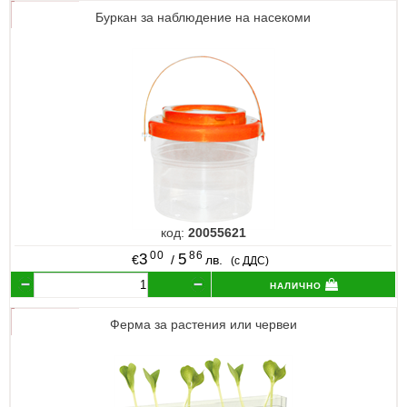
Буркан за наблюдение на насекоми
код:
20055621
00
86
3
5
€
/
лв.
(с ДДС)
налично
Ферма за растения или червеи