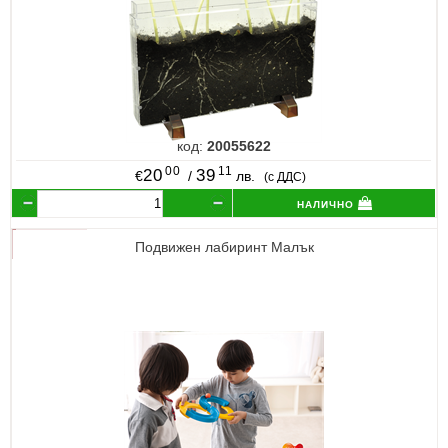
код:
20055622
00
11
20
39
€
/
лв.
(с ДДС)
налично
Подвижен лабиринт Малък