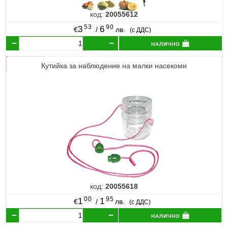
код:
20055612
53
90
3
6
€
/
лв.
(с ДДС)
налично
Кутийка за наблюдение на малки насекоми
код:
20055618
00
95
1
1
€
/
лв.
(с ДДС)
налично