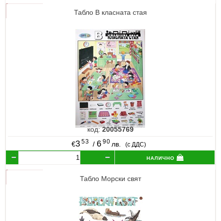
Табло В класната стая
код:
20055769
53
90
3
6
€
/
лв.
(с ДДС)
налично
Табло Морски свят