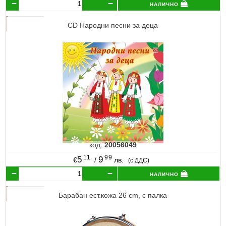
налично
CD Народни песни за деца
код:
20056049
11
99
5
9
€
/
лв.
(с ДДС)
налично
Барабан ест.кожа 26 cm, с палка