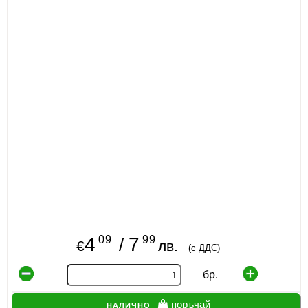
09
99
4
7
/
€
лв.
(с ДДС)
бр.
налично
поръчай