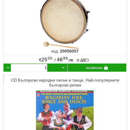
код:
20056057
00
89
25
48
€
/
лв.
(с ДДС)
налично
CD Български народни песни и танци. Най-популярните
български ритми