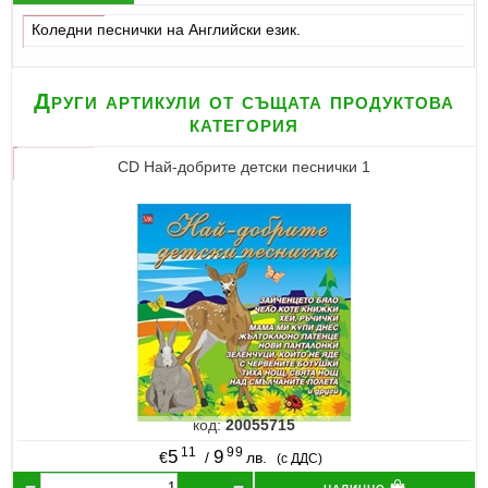
Коледни песнички на Английски език.
Други артикули от същата продуктова
категория
CD Най-добрите детски песнички 1
код:
20055715
11
99
5
9
€
/
лв.
(с ДДС)
налично