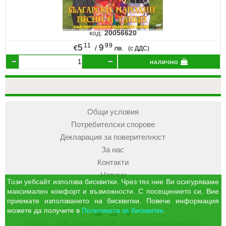
код:
20056620
11
99
5
9
€
/
лв.
(с ДДС)
налично
Общи условия
Потребителски спорове
Декларация за поверителност
За нас
Контакти
Новини
Този уебсайт използва бисквитки. Чрез тях ние Ви осигуряваме
максимален комфорт и възможности. С посещението си, Вие
приемате използването на бисквитки. Повече информация
можете да получите в
Политиката за бисквитки
.
УЧМАГ
Кошница
Профил
© 2018 - 2026 УЧМАГ ООД. Всички права запазени.