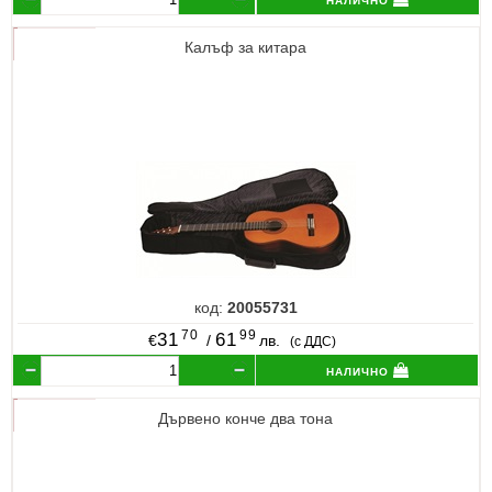
Калъф за китара
код:
20055731
70
99
31
61
€
/
лв.
(с ДДС)
налично
Дървено конче два тона