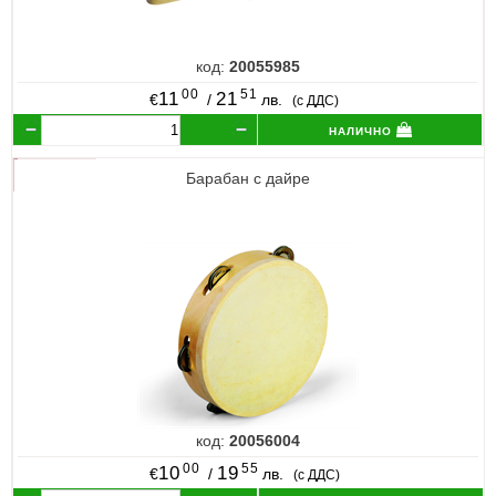
код:
20055985
00
51
11
21
€
/
лв.
(с ДДС)
налично
Барабан с дайре
код:
20056004
00
55
10
19
€
/
лв.
(с ДДС)