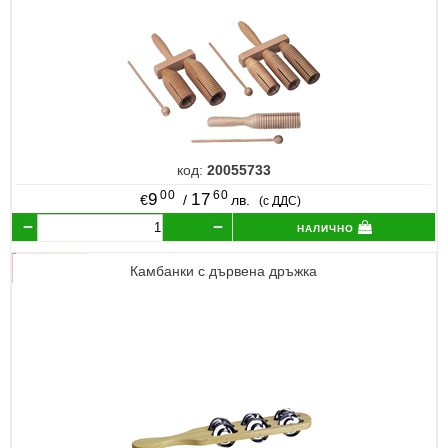
код:
20055733
00
60
9
17
€
/
лв.
(с ДДС)
налично
Камбанки с дървена дръжка