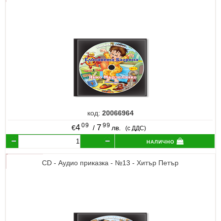
код:
20066964
09
99
4
7
€
/
лв.
(с ДДС)
налично
CD - Аудио приказка - №13 - Хитър Петър