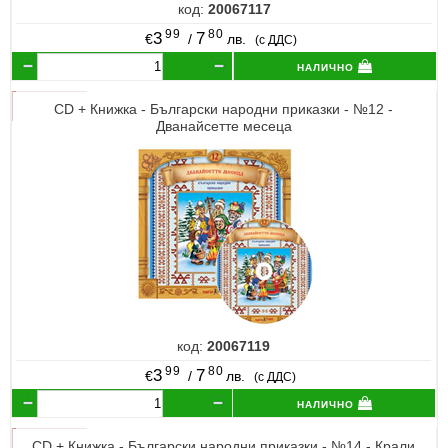
код:
20067117
99
80
3
7
€
/
лв.
(с ДДС)
налично
CD + Книжка - Български народни приказки - №12 -
Дванайсетте месеца
код:
20067119
99
80
3
7
€
/
лв.
(с ДДС)
налично
CD + Книжка - Български народни приказки - №14 - Крали