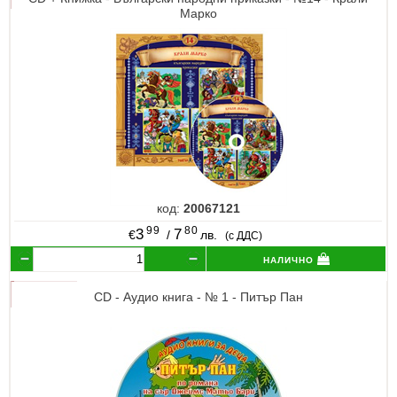
Марко
код:
20067121
99
80
3
7
€
/
лв.
(с ДДС)
налично
CD - Аудио книга - № 1 - Питър Пан