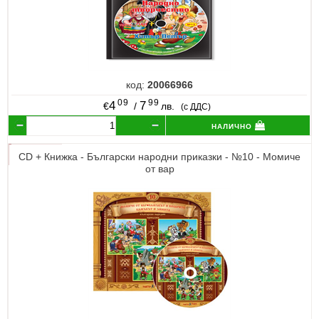
код:
20066966
09
99
4
7
€
/
лв.
(с ДДС)
налично
CD + Книжка - Български народни приказки - №10 - Момиче
от вар