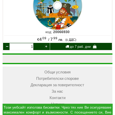
код:
20066930
09
99
4
7
€
/
лв.
(с ДДС)
до 7 раб. дни
Общи условия
Потребителски спорове
Декларация за поверителност
За нас
Контакти
Новини
Този уебсайт използва бисквитки. Чрез тях ние Ви осигуряваме
максимален комфорт и възможности. С посещението си, Вие