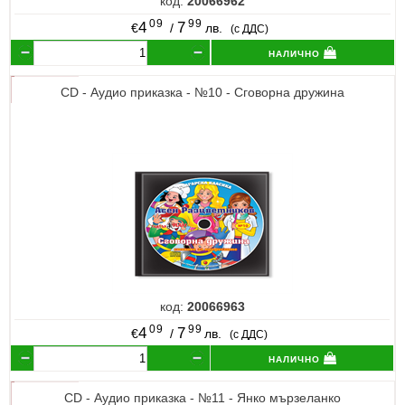
код:
20066962
09
99
4
7
€
/
лв.
(с ДДС)
налично
CD - Аудио приказка - №10 - Сговорна дружина
код:
20066963
09
99
4
7
€
/
лв.
(с ДДС)
налично
CD - Аудио приказка - №11 - Янко мързеланко