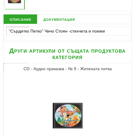
описание
документация
“Сърдитко Петко” Чичо Стоян -стихчета и поеми
Други артикули от същата продуктова
категория
CD - Аудио приказка - № 9 - Житената питка