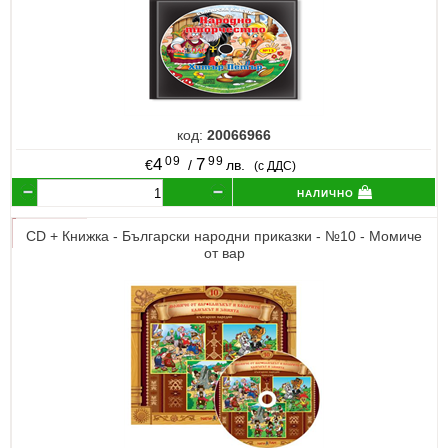
код:
20066966
09
99
4
7
€
/
лв.
(с ДДС)
налично
CD + Книжка - Български народни приказки - №10 - Момиче
от вар