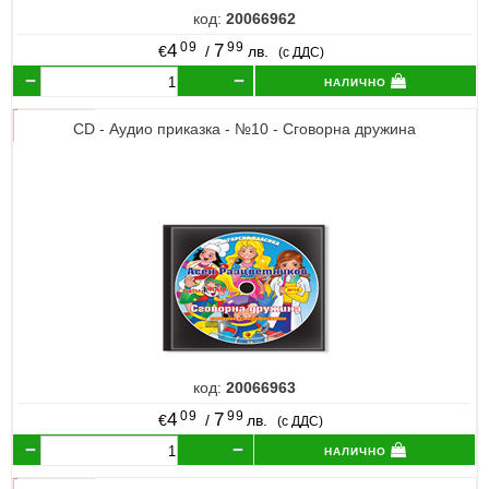
код:
20066962
09
99
4
7
€
/
лв.
(с ДДС)
налично
CD - Аудио приказка - №10 - Сговорна дружина
код:
20066963
09
99
4
7
€
/
лв.
(с ДДС)
налично