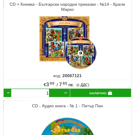
CD + Книжка - Български народни приказки - №14 - Крали
Марко
код:
20067121
99
80
3
7
€
/
лв.
(с ДДС)
налично
CD - Аудио книга - № 1 - Питър Пан