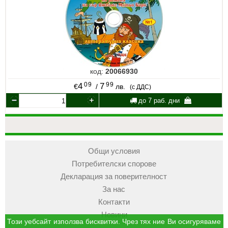
код:
20066930
09
99
4
7
€
/
лв.
(с ДДС)
до 7 раб. дни
Общи условия
Потребителски спорове
Декларация за поверителност
За нас
Контакти
Новини
Този уебсайт използва бисквитки. Чрез тях ние Ви осигуряваме