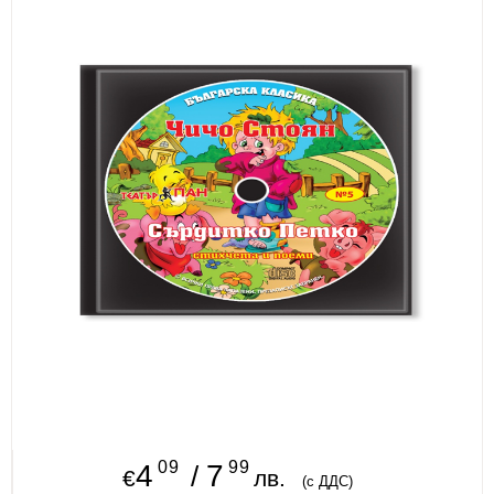
ИЗКУСТВА
СПОРТ
МЕБЕЛИ И ОБОРУДВАНЕ
КАНЦЕЛАРСКИ МАТЕРИАЛИ
КНИГИ И УЧЕБНИЦИ
БДП
НОВИ
ПРОМОЦИИ
S.T.E.M.
ИНСТРУМЕНТИ
09
99
4
7
/
€
лв.
(с ДДС)