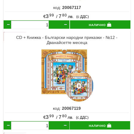
код:
20067117
99
80
3
7
€
/
лв.
(с ДДС)
налично
CD + Книжка - Български народни приказки - №12 -
Дванайсетте месеца
код:
20067119
99
80
3
7
€
/
лв.
(с ДДС)
налично