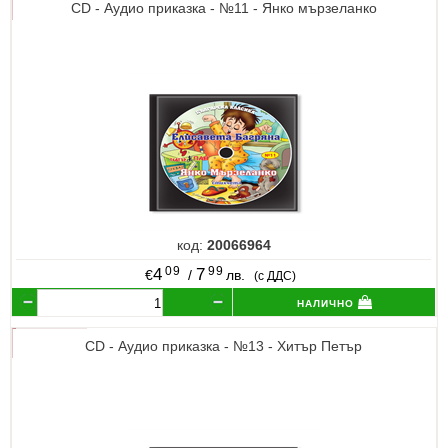
CD - Аудио приказка - №11 - Янко мързеланко
код:
20066964
09
99
4
7
€
/
лв.
(с ДДС)
налично
CD - Аудио приказка - №13 - Хитър Петър