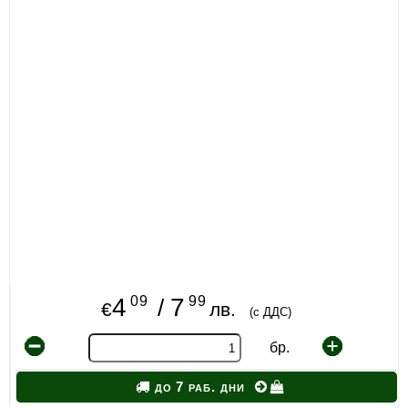
09
99
4
7
/
€
лв.
(с ДДС)
бр.
до 7 раб. дни