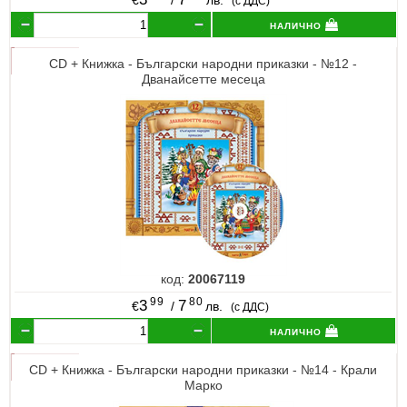
(с ДДС)
налично
CD + Книжка - Български народни приказки - №12 -
Дванайсетте месеца
код:
20067119
99
80
3
7
€
/
лв.
(с ДДС)
налично
CD + Книжка - Български народни приказки - №14 - Крали
Марко