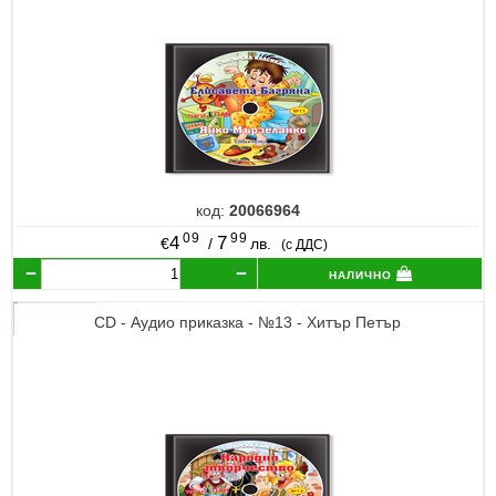
код:
20066964
09
99
4
7
€
/
лв.
(с ДДС)
налично
CD - Аудио приказка - №13 - Хитър Петър