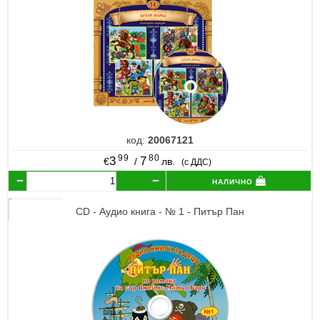
код:
20067121
99
80
3
7
€
/
лв.
(с ДДС)
налично
CD - Аудио книга - № 1 - Питър Пан