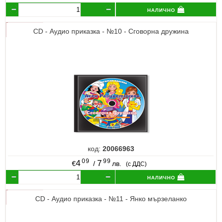
налично
CD - Аудио приказка - №10 - Сговорна дружина
код:
20066963
09
99
4
7
€
/
лв.
(с ДДС)
налично
CD - Аудио приказка - №11 - Янко мързеланко