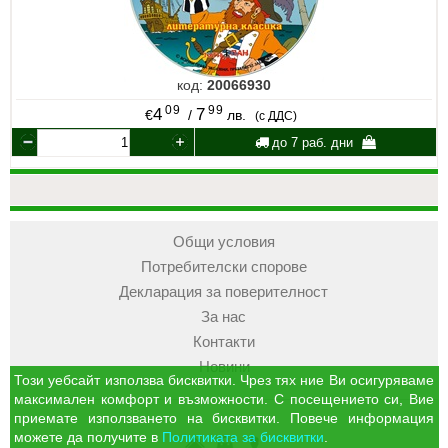
код:
20066930
09
99
4
7
€
/
лв.
(с ДДС)
до 7 раб. дни
Общи условия
Потребителски спорове
Декларация за поверителност
За нас
Контакти
Новини
Този уебсайт използва бисквитки. Чрез тях ние Ви осигуряваме
максимален комфорт и възможности. С посещението си, Вие
приемате използването на бисквитки. Повече информация
можете да получите в
Политиката за бисквитки
.
УЧМАГ
Кошница
Профил