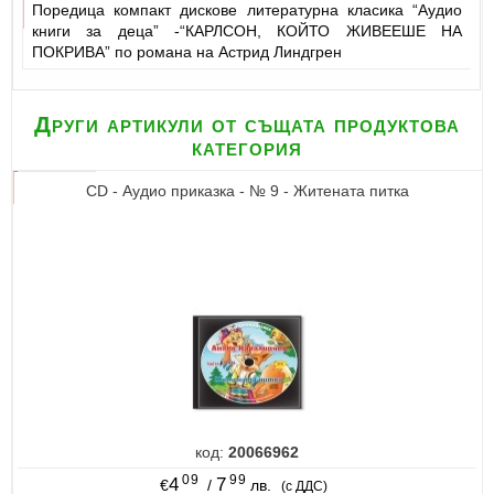
Поредица компакт дискове литературна класика “Аудио
книги за деца” -“КАРЛСОН, КОЙТО ЖИВЕЕШЕ НА
ПОКРИВА” по романа на Астрид Линдгрен
Други артикули от същата продуктова
категория
CD - Аудио приказка - № 9 - Житената питка
код:
20066962
09
99
4
7
€
/
лв.
(с ДДС)