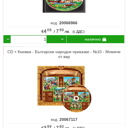
код:
20066966
09
99
4
7
€
/
лв.
(с ДДС)
налично
CD + Книжка - Български народни приказки - №10 - Момиче
от вар
код:
20067117
99
80
3
7
€
/
лв.