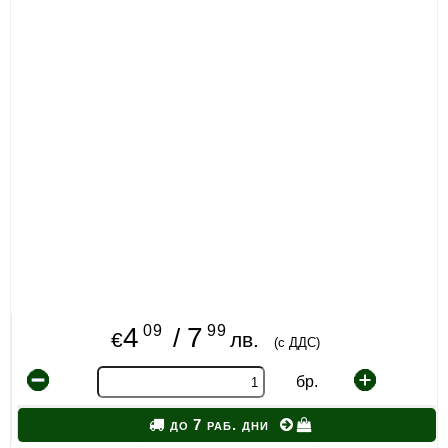
09
99
4
7
/
€
лв.
(с ДДС)
бр.
до 7 раб. дни