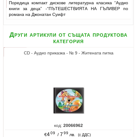
Поредица компакт дискове литературна класика “Аудио
книги за деца” -“ПЪТЕШЕСТВИЯТА НА ГЪЛИВЕР по
романа на Джонатан Суифт
Други артикули от същата продуктова
категория
CD - Аудио приказка - № 9 - Житената питка
код:
20066962
09
99
4
7
€
/
лв.
(с ДДС)