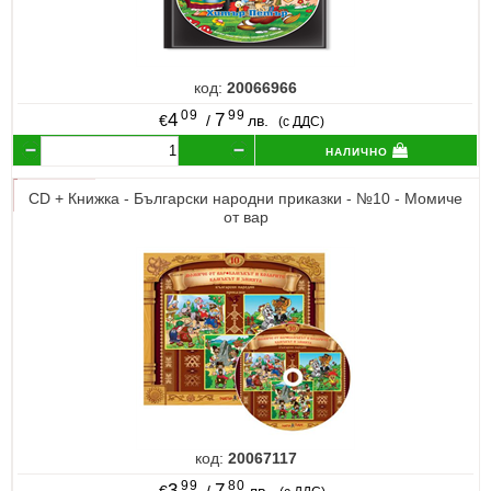
код:
20066966
09
99
4
7
€
/
лв.
(с ДДС)
налично
CD + Книжка - Български народни приказки - №10 - Момиче
от вар
код:
20067117
99
80
3
7
€
/
лв.