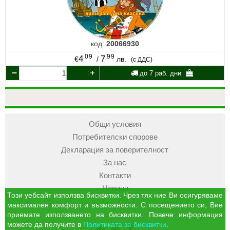
код:
20066930
09
99
4
7
€
/
лв.
(с ДДС)
до 7 раб. дни
Общи условия
Потребителски спорове
Декларация за поверителност
За нас
Контакти
Новини
Този уебсайт използва бисквитки. Чрез тях ние Ви осигуряваме
максимален комфорт и възможности. С посещението си, Вие
приемате използването на бисквитки. Повече информация
можете да получите в
Политиката за бисквитки
.
УЧМАГ
Кошница
Профил