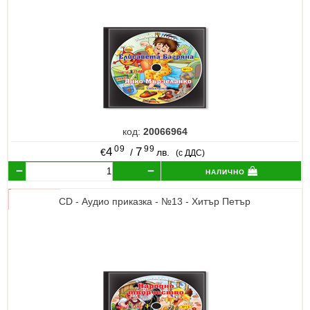
код:
20066964
09
99
4
7
€
/
лв.
(с ДДС)
налично
CD - Аудио приказка - №13 - Хитър Петър