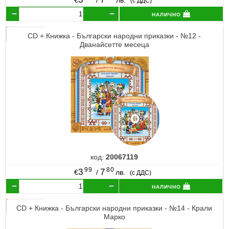
(с ДДС)
налично
CD + Книжка - Български народни приказки - №12 -
Дванайсетте месеца
код:
20067119
99
80
3
7
€
/
лв.
(с ДДС)
налично
CD + Книжка - Български народни приказки - №14 - Крали
Марко