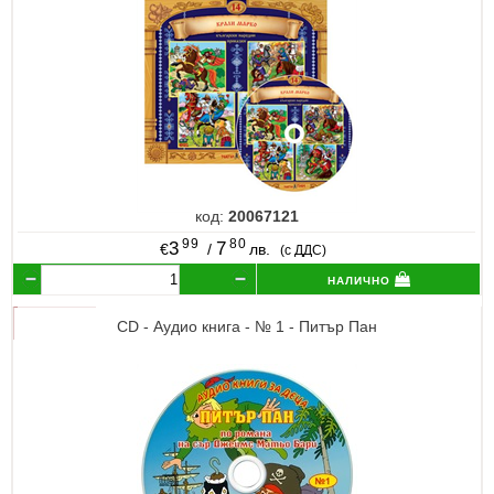
код:
20067121
99
80
3
7
€
/
лв.
(с ДДС)
налично
CD - Аудио книга - № 1 - Питър Пан