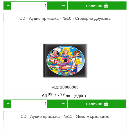
налично
CD - Аудио приказка - №10 - Сговорна дружина
код:
20066963
09
99
4
7
€
/
лв.
(с ДДС)
налично
CD - Аудио приказка - №11 - Янко мързеланко