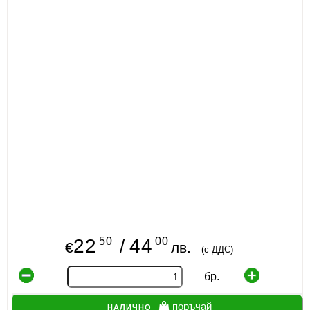
50
00
22
44
/
€
лв.
(с ДДС)
бр.
налично
поръчай