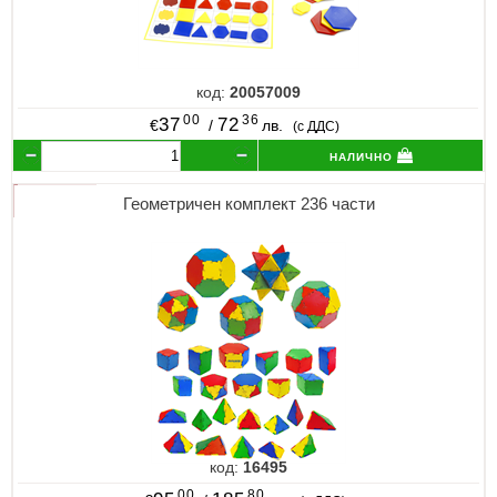
код:
20057009
00
36
37
72
€
/
лв.
(с ДДС)
налично
Геометричен комплект 236 части
код:
16495
00
80