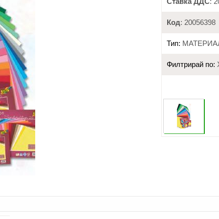
Ставка ДДС
: 
Код
: 20056398
Тип:
МАТЕРИА
Филтрирай по: