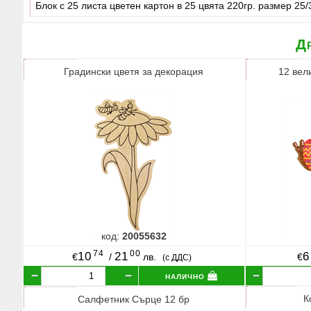
Блок с 25 листа цветен картон в 25 цвята 220гр. размер 25/
Др
Градински цветя за декорация
12 вел
код:
20055632
74
00
10
21
6
€
/
лв.
€
(с ДДС)
налично
К
Салфетник Сърце 12 бр