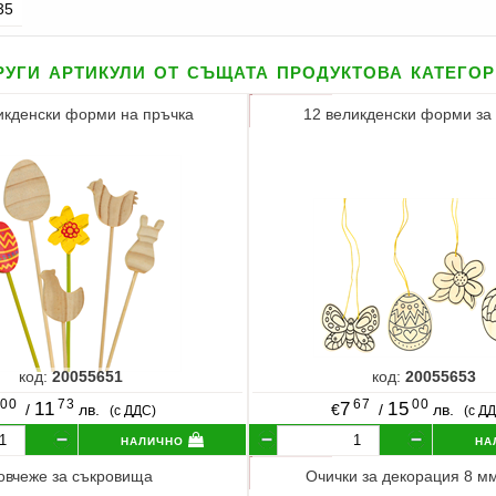
35
уги артикули от същата продуктова катего
икденски форми на пръчка
12 великденски форми за
код:
20055651
код:
20055653
00
73
67
00
11
7
15
/
лв.
€
/
лв.
(с ДДС)
(с Д
налично
на
овчеже за съкровища
Очички за декорация 8 мм