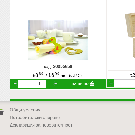
код:
20055658
69
99
8
16
€
€
/
лв.
(с ДДС)
налично
Общи условия
Потребителски спорове
Декларация за поверителност