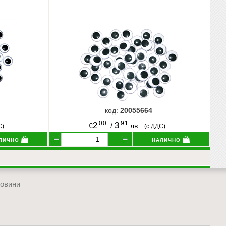
код:
20055664
00
91
2
3
€
/
лв.
С)
(с ДДС)
лично
налично
овини
отиди в началото на сайта