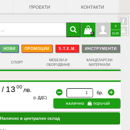
ПРОЕКТИ
КОНТАКТИ
€
Кошницата
Профил
0
EUR
@
НОВИ
ПРОМОЦИИ
S.T.E.M.
ИНСТРУМЕНТИ
е празна
Face
МЕБЕЛИ И
КАНЦЕЛАРСКИ
СПОРТ
ОБОРУДВАНЕ
МАТЕРИАЛИ
00
13
/
лв.
бр.
(с ДДС)
налично
поръчай
Налично в централен склад