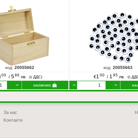
код:
20055662
код:
20055663
00
86
00
95
3
5
1
1
/
лв.
€
/
лв.
(с ДДС)
(с ДД
налично
на
За нас
Н
Контакти