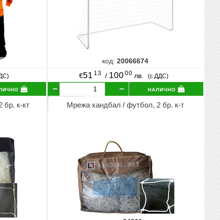
код:
20066674
13
00
51
100
€
/
лв.
ДДС)
(с ДДС)
лично
налично
 бр. к-кт
Мрежа хандбал / футбол, 2 бр. к-т