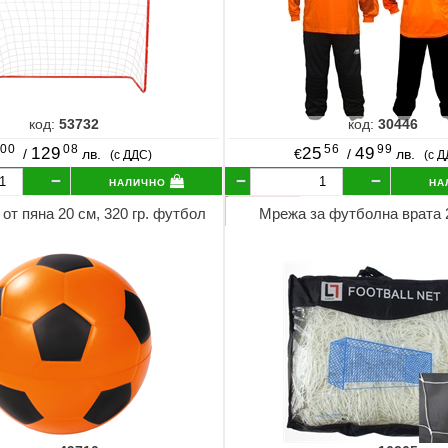
код:
53732
код:
30446
00
08
56
99
129
25
49
/
лв.
€
/
лв.
(с ДДС)
(с 
налично
на
от пяна 20 см, 320 гр. футбол
Мрежа за футболна врата 2