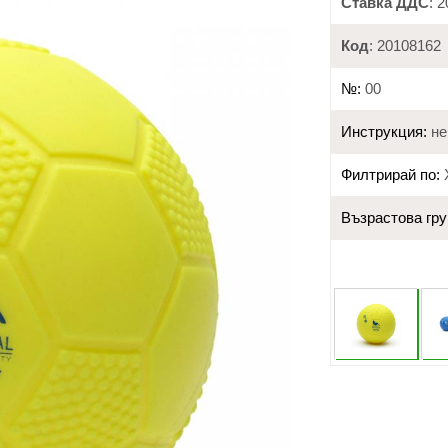
Ставка ДДС
: 
Код
: 20108162
№:
00
Инструкция:
не
Филтрирай по:
Възрастова гру