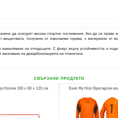
начени да осигурят високи спортни постижения, без да се прави 
т веществата, получени от изкопаеми горива, с материали от въ
а намаляване на отпадъците. С фокус върху устойчивостта и подо
и засилване на декарбонизацията на планетата.
свързани продукти
утболна 180 х 60 х 120 см
Екип Футбол Вратарски м