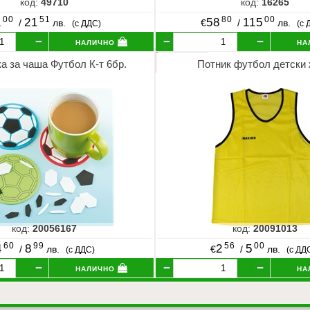
код:
49710
код:
16265
00
51
80
00
1
21
58
115
/
лв.
€
/
лв.
(с ДДС)
(с 
налично
на
а за чаша Футбол К-т 6бр.
Потник футбол детски
код:
20056167
код:
20091013
60
99
56
00
4
8
2
5
/
лв.
€
/
лв.
(с ДДС)
(с ДД
налично
на