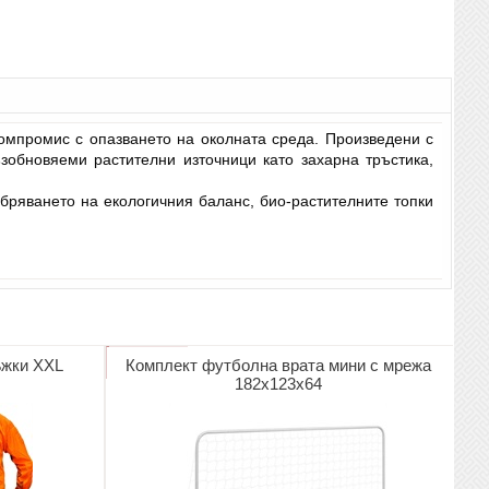
компромис с опазването на околната среда. Произведени с
зобновяеми растителни източници като захарна тръстика,
бряването на екологичния баланс, био-растителните топки
ъжки XXL
Комплект футболна врата мини с мрежа
182х123х64