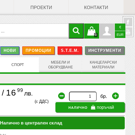
ПРОЕКТИ
КОНТАКТИ
€
Кошницата
Профил
0
EUR
@
НОВИ
ПРОМОЦИИ
S.T.E.M.
ИНСТРУМЕНТИ
е празна
Face
МЕБЕЛИ И
КАНЦЕЛАРСКИ
СПОРТ
ОБОРУДВАНЕ
МАТЕРИАЛИ
99
16
/
лв.
бр.
(с ДДС)
налично
поръчай
Налично в централен склад