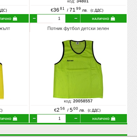
код:
34801
81
99
36
71
€
/
лв.
ДДС)
(с ДДС)
лично
налично
 жълт
Потник футбол детски зелен
код:
20058557
56
00
2
5
€
/
лв.
С)
(с ДДС)
лично
налично