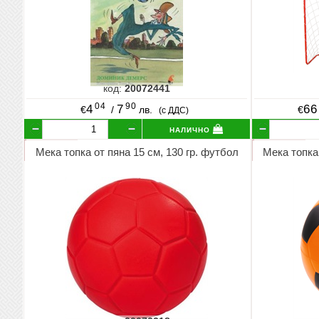
код:
20072441
04
90
4
7
66
€
/
лв.
€
(с ДДС)
налично
Мека топка от пяна 15 см, 130 гр. футбол
Мека топка 