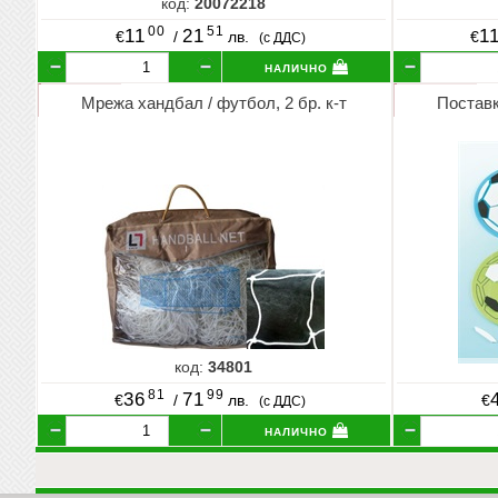
код:
20072218
00
51
11
21
1
€
/
лв.
€
(с ДДС)
налично
Мрежа хандбал / футбол, 2 бр. к-т
Поставк
код:
34801
81
99
36
71
€
/
лв.
€
(с ДДС)
налично