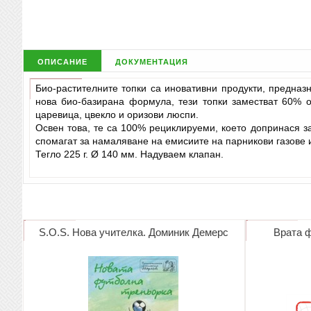
описание
документация
Био-растителните топки са иновативни продукти, предназ
нова био-базирана формула, тези топки заместват 60% о
царевица, цвекло и оризови люспи.
Освен това, те са 100% рециклируеми, което допринася з
спомагат за намаляване на емисиите на парникови газове 
Тегло 225 г. Ø 140 мм. Надуваем клапан.
S.O.S. Нова учителка. Доминик Демерс
Врата ф