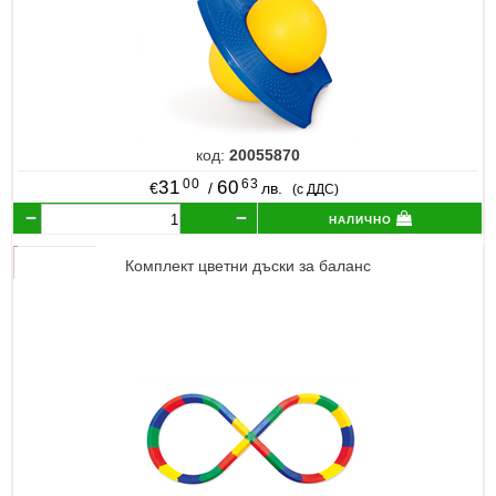
код:
20055870
00
63
31
60
€
/
лв.
(с ДДС)
налично
Комплект цветни дъски за баланс