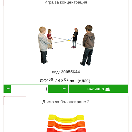
Игра за концентрация
код:
20055644
00
02
22
43
€
/
лв.
(с ДДС)
налично
Дъска за балансиране 2