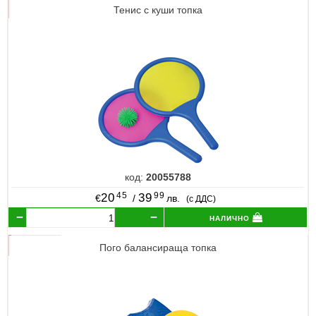
Тенис с куши топка
код:
20055788
45
99
20
39
€
/
лв.
(с ДДС)
налично
Пого балансираща топка