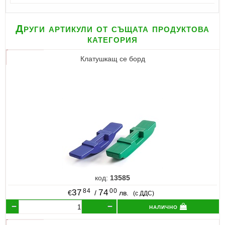
Други артикули от същата продуктова
категория
Клатушкащ се борд
код:
13585
84
00
37
74
€
/
лв.
(с ДДС)
налично