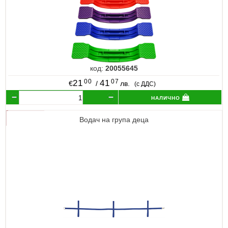
код:
20055645
00
07
21
41
€
/
лв.
(с ДДС)
налично
Водач на група деца