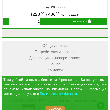
код:
20055880
00
15
223
436
€
/
лв.
(с ДДС)
налично
Общи условия
Потребителски спорове
Декларация за поверителност
За нас
Контакти
Новини
Този уебсайт използва бисквитки. Чрез тях ние Ви осигуряваме
максимален комфорт и възможности. С посещението си, Вие
приемате използването на бисквитки. Повече информация
можете да получите в
Политиката за бисквитки
.
УЧМАГ
Кошница
Профил
© 2018 - 2026 УЧМАГ ООД. Всички права запазени.
ООД
отиди в началото на сайта
разбрах