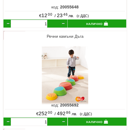
код:
20055648
00
46
12
23
€
/
лв.
(с ДДС)
налично
Речни камъни Дъга
код:
20055692
00
86
252
492
€
/
лв.
(с ДДС)
налично