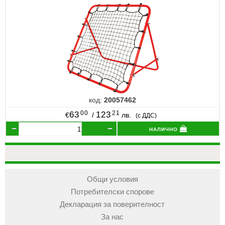
код:
20057462
00
21
63
123
€
/
лв.
(с ДДС)
налично
Общи условия
Потребителски спорове
Декларация за поверителност
За нас