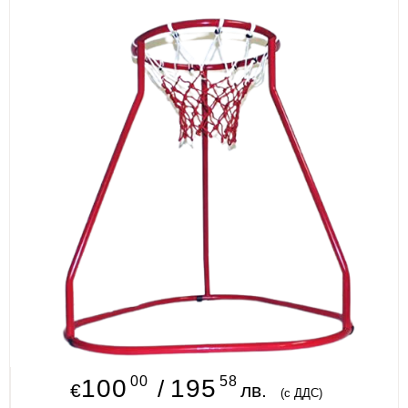
ИЗКУСТВА
СПОРТ
МЕБЕЛИ И ОБОРУДВАНЕ
КАНЦЕЛАРСКИ МАТЕРИАЛИ
КНИГИ И УЧЕБНИЦИ
БДП
НОВИ
ПРОМОЦИИ
S.T.E.M.
00
58
ИНСТРУМЕНТИ
100
195
/
€
лв.
(с ДДС)