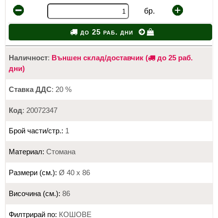
бр.
до 25 раб. дни
Наличност
:
Външен склад/доставчик (
до 25 раб.
дни)
Ставка ДДС
: 20 %
Код
: 20072347
Брой части/стр.:
1
Материал:
Стомана
Размери (см.):
Ø 40 х 86
Височина (см.):
86
Филтрирай по:
КОШОВЕ