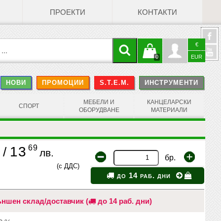
ПРОЕКТИ
КОНТАКТИ
€
Кошницата
Профил
0
EUR
@
НОВИ
ПРОМОЦИИ
S.T.E.M.
ИНСТРУМЕНТИ
е празна
Face
МЕБЕЛИ И
КАНЦЕЛАРСКИ
СПОРТ
ОБОРУДВАНЕ
МАТЕРИАЛИ
69
13
/
лв.
бр.
(с ДДС)
до 14 раб. дни
ншен склад/доставчик (
до 14 раб. дни)