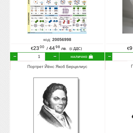
код:
20056998
00
98
23
44
9
€
/
лв.
€
(с ДДС)
налично
Портрет Йёнс Якоб Берцелиус