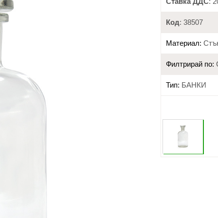
Ставка ДДС
: 
Код
: 38507
Материал:
Стъ
Филтрирай по:
Тип:
БАНКИ