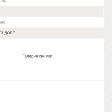
20 %
кло
СЪДОВЕ
Галерия снимки