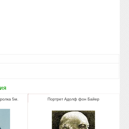
рия
ролка 5м.
Портрет Адолф фон Байер