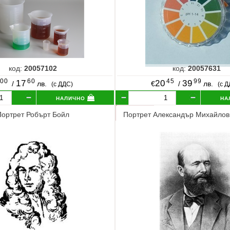
код:
20057102
код:
20057631
00
60
45
99
17
20
39
/
лв.
€
/
лв.
(с ДДС)
(с 
налично
на
Портрет Робърт Бойл
Портрет Александър Михайлов