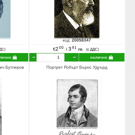
код:
20058347
00
91
2
3
€
/
лв.
ДДС)
(с ДДС)
лично
налично
ич Бутлеров
Портрет Робърт Бърнс Удуърд