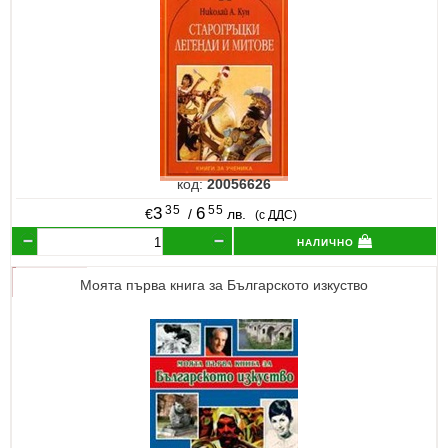
код:
20056626
35
55
3
6
€
/
лв.
(с ДДС)
налично
Моята първа книга за Българското изкуство