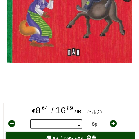
64
89
8
16
/
€
лв.
(с ДДС)
бр.
до 7 раб. дни