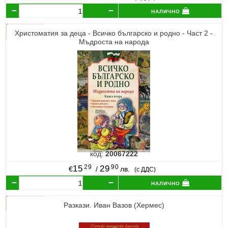
налично
Христоматия за деца - Всичко българско и родно - Част 2 -
Мъдроста на народа
код:
20067222
29
90
15
29
€
/
лв.
(с ДДС)
налично
Разкази. Иван Вазов (Хермес)