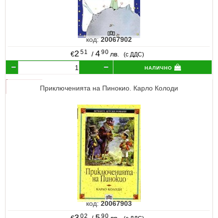
код:
20067902
51
90
2
4
€
/
лв.
(с ДДС)
налично
Приключенията на Пинокио. Карло Колоди
код:
20067903
02
90
3
5