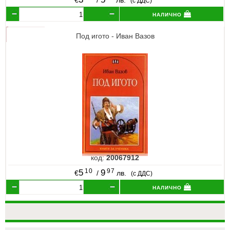
€
/
лв.
(с ДДС)
налично
Под игото - Иван Вазов
код:
20067912
10
97
5
9
€
/
лв.
(с ДДС)
налично