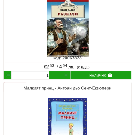
код:
20067873
53
94
2
4
€
/
лв.
(с ДДС)
налично
Малкият принц - Антоан дьо Сент-Екзюпери