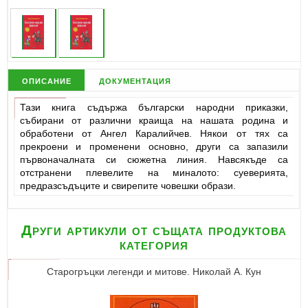
описание
документация
Тази книга съдържа български народни приказки,
събирани от различни краища на нашата родина и
обработени от Ангел Каралийчев. Някои от тях са
прекроени и променени основно, други са запазили
първоначалната си сюжетна линия. Навсякъде са
отстранени плевелите на миналото: суеверията,
предразсъдъците и свирепите човешки образи.
Други артикули от същата продуктова
категория
Старогръцки легенди и митове. Николай A. Кун