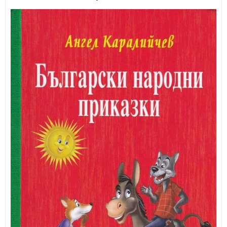
ИЗКУСТВА
СПОРТ
МЕБЕЛИ И ОБОРУДВАНЕ
КАНЦЕЛАРСКИ МАТЕРИАЛИ
КНИГИ И УЧЕБНИЦИ
БДП
НОВИ
ПРОМОЦИИ
S.T.E.M.
ИНСТРУМЕНТИ