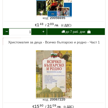
код:
20056695
48
89
1
2
€
/
лв.
(с ДДС)
до 7 раб. дни
Христоматия за деца - Всичко българско и родно - Част 1
код:
20067220
90
09
15
31
€
/
лв.
(с ДДС)