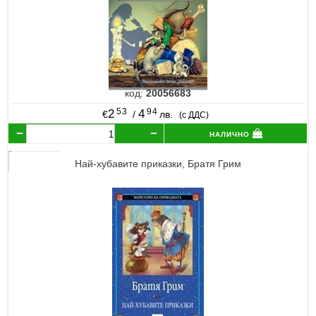
код:
20056683
53
94
2
4
€
/
лв.
(с ДДС)
налично
Най-хубавите приказки, Братя Грим