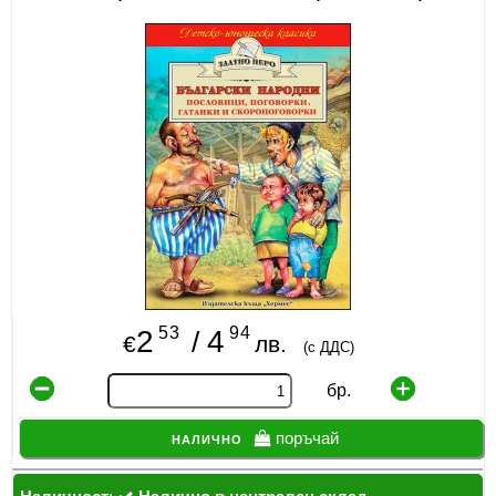
ИЗКУСТВА
СПОРТ
МЕБЕЛИ И ОБОРУДВАНЕ
КАНЦЕЛАРСКИ МАТЕРИАЛИ
КНИГИ И УЧЕБНИЦИ
БДП
НОВИ
53
94
2
4
/
€
лв.
(с ДДС)
ПРОМОЦИИ
бр.
S.T.E.M.
налично
поръчай
ИНСТРУМЕНТИ