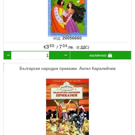
код:
20056660
60
04
3
7
€
/
лв.
(с ДДС)
налично
Български народни приказки. Ангел Каралийчев