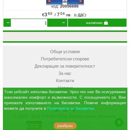
код:
20056686
60
04
3
7
€
/
лв.
(с ДДС)
налично
Общи условия
Потребителски спорове
Декларация за поверителност
За нас
Контакти
Новини
Този уебсайт използва бисквитки. Чрез тях ние Ви осигуряваме
максимален комфорт и възможности. С посещението си, Вие
приемате използването на бисквитки. Повече информация
можете да получите в
Политиката за бисквитки
.
УЧМАГ
Кошница
Профил
© 2018 - 2026 УЧМАГ ООД. Всички права запазени.
ООД
отиди в началото на сайта
разбрах