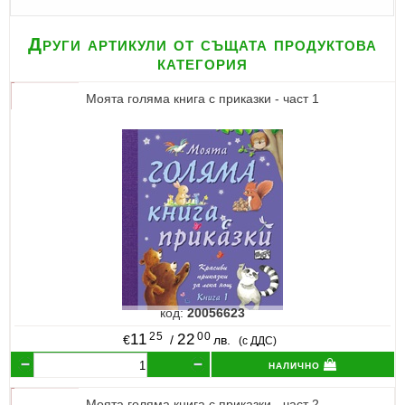
Други артикули от същата продуктова
категория
Моята голяма книга с приказки - част 1
код:
20056623
25
00
11
22
€
/
лв.
(с ДДС)
налично
Моята голяма книга с приказки - част 2