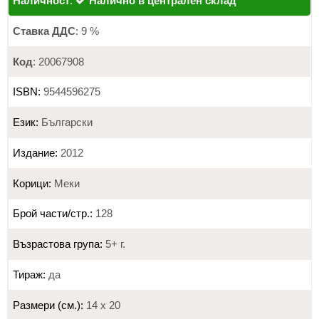
Наличност
:
Налично в централен склад
Ставка ДДС
: 9 %
Код
: 20067908
ISBN:
9544596275
Език:
Български
Издание:
2012
Корици:
Меки
Брой части/стр.:
128
Възрастова група:
5+ г.
Тираж:
да
Размери (см.):
14 х 20