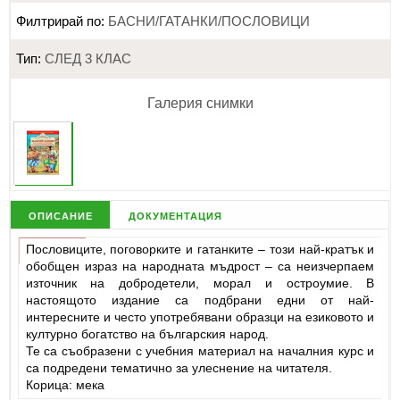
Филтрирай по:
БАСНИ/ГАТАНКИ/ПОСЛОВИЦИ
Тип:
СЛЕД 3 КЛАС
Галерия снимки
описание
документация
Пословиците, поговорките и гатанките – този най-кратък и
обобщен израз на народната мъдрост – са неизчерпаем
източник на добродетели, морал и остроумие. В
настоящото издание са подбрани едни от най-
интересните и често употребявани образци на езиковото и
културно богатство на българския народ.
Те са съобразени с учебния материал на началния курс и
са подредени тематично за улеснение на читателя.
Корица: мека