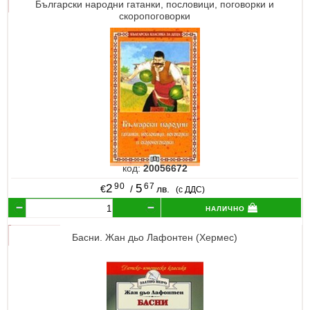
Български народни гатанки, пословици, поговорки и
скоропоговорки
код:
20056672
90
67
2
5
€
/
лв.
(с ДДС)
налично
Басни. Жан дьо Лафонтен (Хермес)