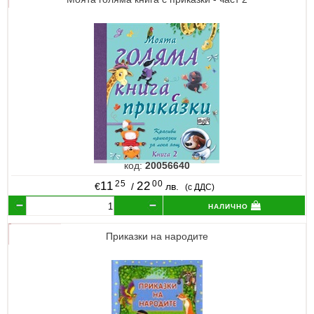
код:
20056640
25
00
11
22
€
/
лв.
(с ДДС)
налично
Приказки на народите