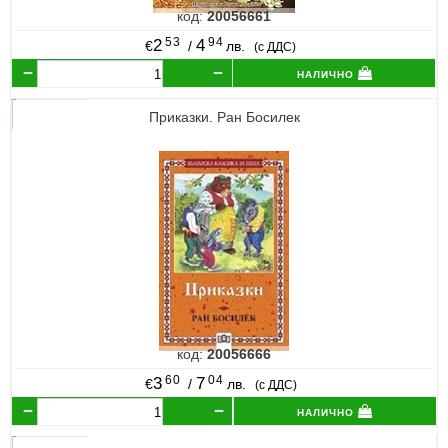
код:
20056661
53
94
2
4
€
/
лв.
(с ДДС)
налично
Приказки. Ран Босилек
код:
20056666
60
04
3
7
€
/
лв.
(с ДДС)
налично