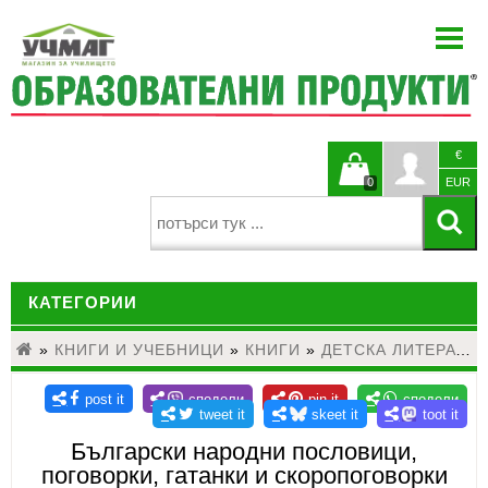
НАЧАЛО
ЗА НАС
НОВИНИ
€
БЛОГ
Кошницата
Профи
0
EUR
КАТАЛОЗИ
е празна
ПРОЕКТИ
КАТЕГОРИИ
ЗА УЧИТЕЛЯ
КОНТАКТИ
»
КНИГИ И УЧЕБНИЦИ
ДЕТСКИ ГРАДИНИ И НАЧАЛНО ОБРАЗОВАНИЕ
»
КНИГИ
»
ДЕТСКА ЛИТЕРАТУРА
ЕЗИКОВО ОБУЧЕНИЕ
МАТЕМАТИКА
Български народни пословици,
поговорки, гатанки и скоропоговорки
НАУКИ