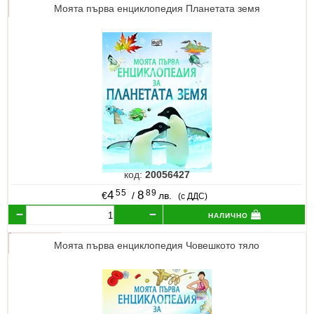
Моята първа енциклопедия Планетата земя
код:
20056427
55
89
4
8
€
/
лв.
(с ДДС)
налично
Моята първа енциклопедия Човешкото тяло