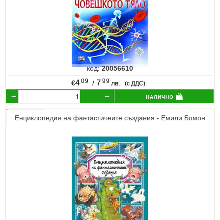
код:
20056610
09
99
4
7
€
/
лв.
(с ДДС)
налично
Енциклопедия на фантастичните създания - Емили Бомон