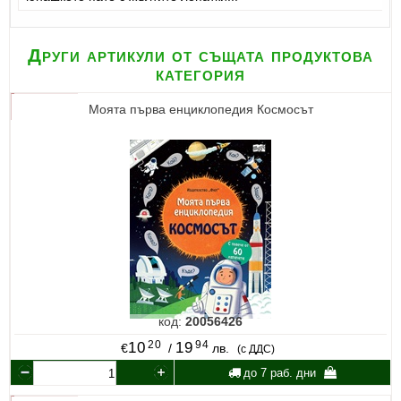
Други артикули от същата продуктова
категория
Моята първа енциклопедия Космосът
код:
20056426
20
94
10
19
€
/
лв.
(с ДДС)
до 7 раб. дни