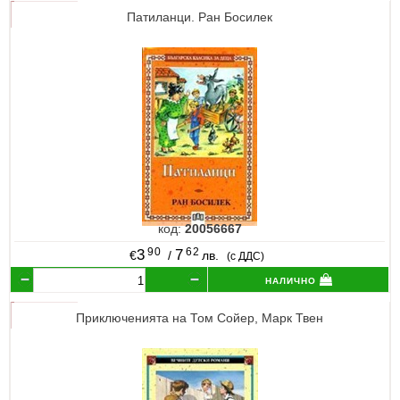
Патиланци. Ран Босилек
код:
20056667
90
62
3
7
€
/
лв.
(с ДДС)
налично
Приключенията на Том Сойер, Марк Твен