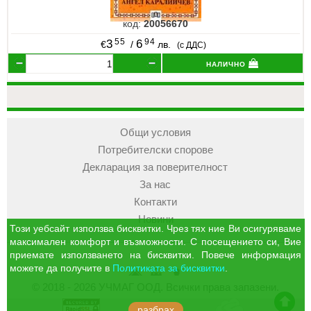
код:
20056670
55
94
3
6
€
/
лв.
(с ДДС)
налично
Общи условия
Потребителски спорове
Декларация за поверителност
За нас
Контакти
Новини
Този уебсайт използва бисквитки. Чрез тях ние Ви осигуряваме
максимален комфорт и възможности. С посещението си, Вие
приемате използването на бисквитки. Повече информация
можете да получите в
Политиката за бисквитки
.
УЧМАГ
Кошница
Профил
© 2018 - 2026 УЧМАГ ООД. Всички права запазени.
ООД
отиди в началото на сайта
разбрах