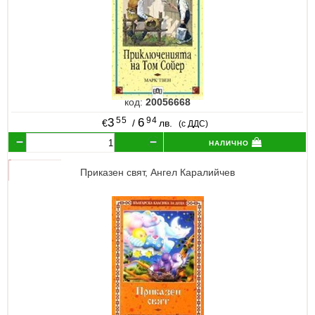
код:
20056668
55
94
3
6
€
/
лв.
(с ДДС)
налично
Приказен свят, Ангел Каралийчев