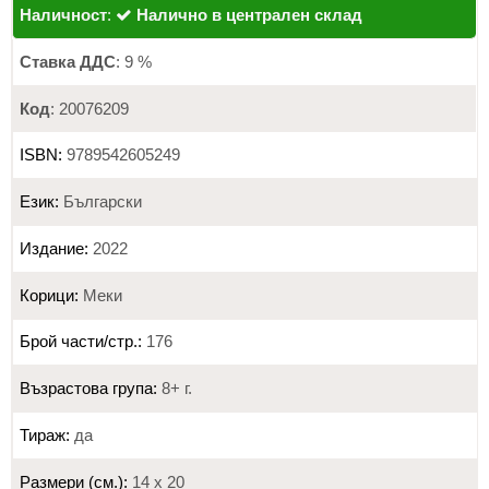
Наличност
:
Налично в централен склад
Ставка ДДС
: 9 %
Код
: 20076209
ISBN:
9789542605249
Език:
Български
Издание:
2022
Корици:
Меки
Брой части/стр.:
176
Възрастова група:
8+ г.
Тираж:
да
Размери (см.):
14 х 20