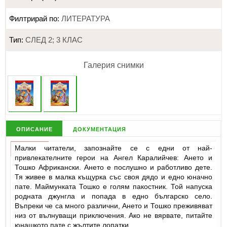
Филтрирай по:
ЛИТЕРАТУРА
Тип:
СЛЕД 2; 3 КЛАС
Галерия снимки
описание
документация
Малки читатели, запознайте се с едни от най-
привлекателните герои на Ангел Каралийчев: Ането и
Тошко Африкански. Ането е послушно и работливо дете.
Тя живее в малка къщурка със своя дядо и едно юначно
пате. Маймунката Тошко е голям пакостник. Той напуска
родната джунгла и попада в едно българско село.
Въпреки че са много различни, Ането и Тошко преживяват
низ от вълнуващи приключения. Ако не вярвате, питайте
юнашкото пате с жълтите лопатки...