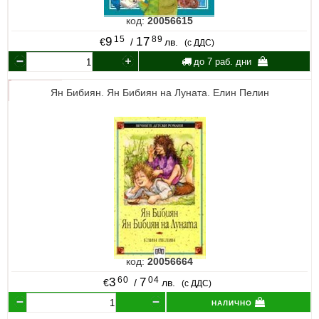
код:
20056615
15
89
9
17
€
/
лв.
(с ДДС)
до 7 раб. дни
Ян Бибиян. Ян Бибиян на Луната. Елин Пелин
код:
20056664
60
04
3
7
€
/
лв.
(с ДДС)
налично