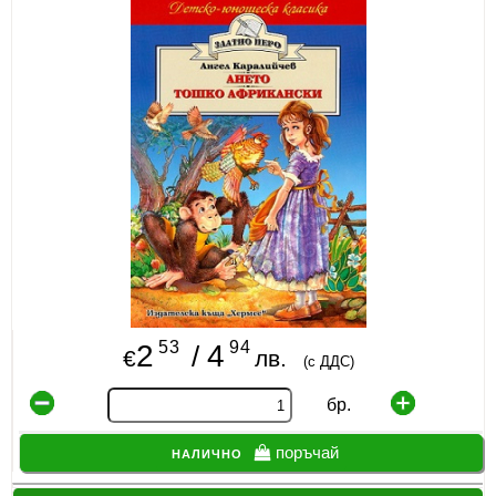
ИЗКУСТВА
СПОРТ
МЕБЕЛИ И ОБОРУДВАНЕ
КАНЦЕЛАРСКИ МАТЕРИАЛИ
КНИГИ И УЧЕБНИЦИ
БДП
НОВИ
53
94
2
4
/
€
лв.
(с ДДС)
ПРОМОЦИИ
бр.
S.T.E.M.
налично
поръчай
ИНСТРУМЕНТИ