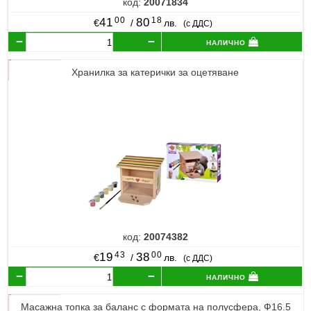
код:
20071834
00
18
41
80
€
/
лв.
(с ДДС)
налично
Хранилка за катерички за оцетяване
код:
20074382
43
00
19
38
€
/
лв.
(с ДДС)
налично
Масажна топка за баланс с формата на полусфера, Ф16.5