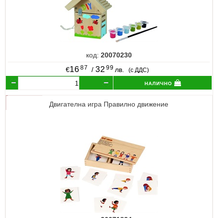
код:
20070230
87
99
16
32
€
/
лв.
(с ДДС)
налично
Двигателна игра Правилно движение