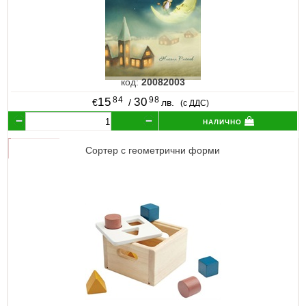
код:
20082003
84
98
15
30
€
/
лв.
(с ДДС)
налично
Сортер с геометрични форми