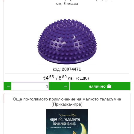
см, Лилава
код:
20074471
55
89
4
8
€
/
лв.
(с ДДС)
налично
Още по-голямото приключение на малкото таласъмче
(Приказка-игра)