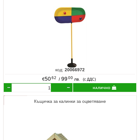
код:
20066972
62
00
50
99
€
/
лв.
(с ДДС)
налично
Къщичка за калинки за оцветяване