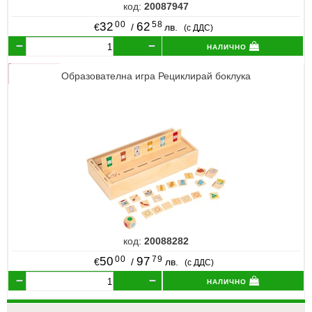
код:
20087947
00
58
32
62
€
/
лв.
(с ДДС)
налично
Образователна игра Рециклирай боклука
код:
20088282
00
79
50
97
€
/
лв.
(с ДДС)
налично