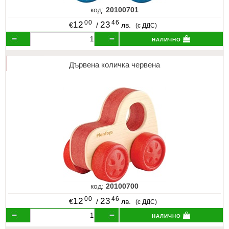
код:
20100701
00
46
12
23
€
/
лв.
(с ДДС)
налично
Дървена количка червена
код:
20100700
00
46
12
23
€
/
лв.
(с ДДС)
налично