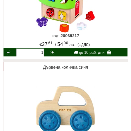
код:
20069217
61
00
27
54
€
/
лв.
(с ДДС)
до 10 раб. дни
Дървена количка синя