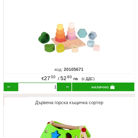
код:
20105671
00
80
27
52
€
/
лв.
(с ДДС)
налично
Дървена горска къщичка сортер