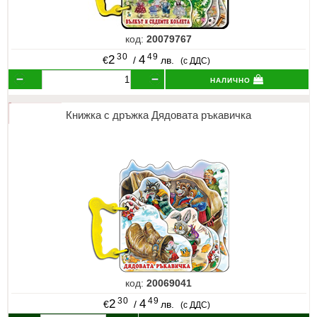
код:
20079767
30
49
2
4
€
/
лв.
(с ДДС)
налично
Книжка с дръжка Дядовата ръкавичка
код:
20069041
30
49
2
4
€
/
лв.
(с ДДС)