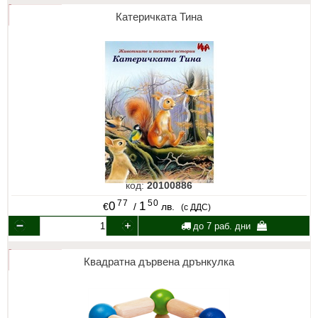
Катеричката Тина
код:
20100886
77
50
0
1
€
/
лв.
(с ДДС)
до 7 раб. дни
Квадратна дървена дрънкулка