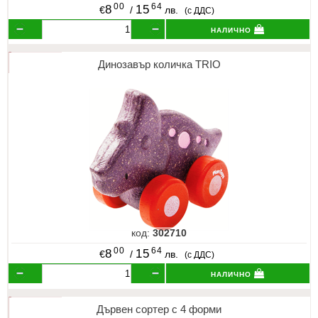
00
64
8
15
€
/
лв.
(с ДДС)
налично
Динозавър количка TRIO
код:
302710
00
64
8
15
€
/
лв.
(с ДДС)
налично
Дървен сортер с 4 форми