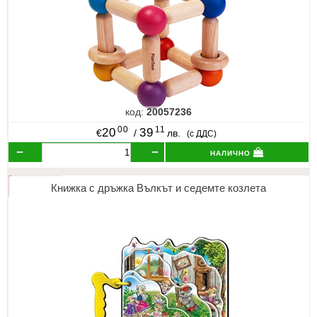
код:
20057236
00
11
20
39
€
/
лв.
(с ДДС)
налично
Книжка с дръжка Вълкът и седемте козлета