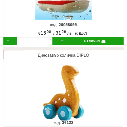
код:
20058095
00
29
16
31
€
/
лв.
(с ДДС)
налично
Динозавър количка DIPLO
код:
36122