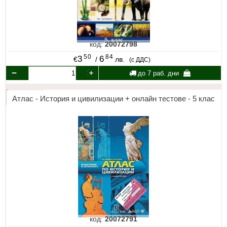
код:
20072798
50
84
3
6
€
/
лв.
(с ДДС)
до 7 раб. дни
Атлас - История и цивилизации + онлайн тестове - 5 клас
код:
20072791