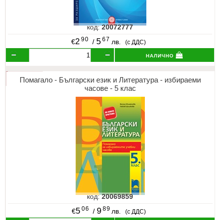
код:
20072777
90
67
2
5
€
/
лв.
(с ДДС)
налично
Помагало - Български език и Литература - избираеми
часове - 5 клас
код:
20069859
06
89
5
9
€
/
лв.
(с ДДС)