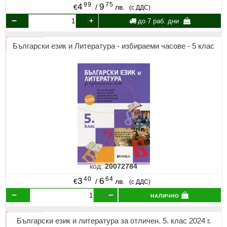
99
75
4
9
€
/
лв.
(с ДДС)
до 7 раб. дни
Български език и Литература - избираеми часове - 5 клас
код:
20072784
40
64
3
6
€
/
лв.
(с ДДС)
налично
Български език и литература за отличен. 5. клас 2024 г.