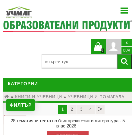
НАЧАЛО
ЗА НАС
НОВИНИ
€
БЛОГ
Кошницата
Профи
0
EUR
КАТАЛОЗИ
е празна
ПРОЕКТИ
КАТЕГОРИИ
ЗА УЧИТЕЛЯ
КОНТАКТИ
»
КНИГИ И УЧЕБНИЦИ
ДЕТСКИ ГРАДИНИ И НАЧАЛНО ОБРАЗОВАНИЕ
»
УЧЕБНИЦИ И ПОМАГАЛА
»
У
ФИЛТЪР
>
страници
ЕЗИКОВО ОБУЧЕНИЕ
1
2
3
4
28 тематични теста по български език и литература - 5
МАТЕМАТИКА
клас 2026 г.
НАУКИ