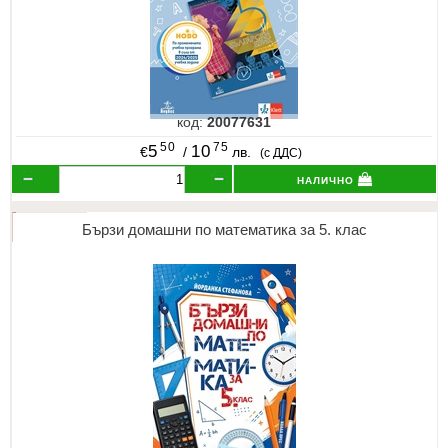
код:
20077631
50
75
5
10
€
/
лв.
(с ДДС)
налично
Бързи домашни по математика за 5. клас