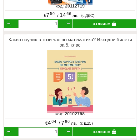
код:
20112719
50
66
7
14
€
/
лв.
(с ДДС)
налично
Какво научих в този час по математика? Изходни билети
за 5. клас
код:
20102798
04
90
4
7
€
/
лв.
(с ДДС)
налично