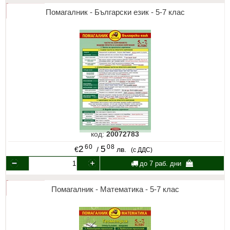
Помагалник - Български език - 5-7 клас
код:
20072783
60
08
2
5
€
/
лв.
(с ДДС)
до 7 раб. дни
Помагалник - Математика - 5-7 клас