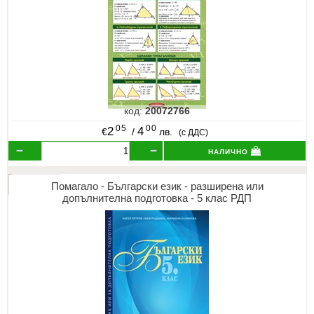
код:
20072766
05
00
2
4
€
/
лв.
(с ДДС)
налично
Помагало - Български език - разширена или
допълнителна подготовка - 5 клас РДП