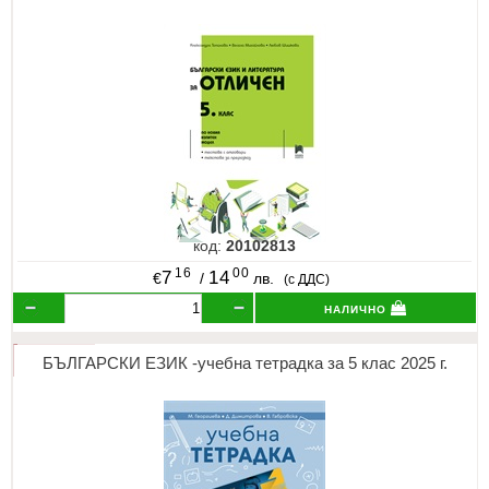
код:
20102813
16
00
7
14
€
/
лв.
(с ДДС)
налично
БЪЛГАРСКИ ЕЗИК -учебна тетрадка за 5 клас 2025 г.