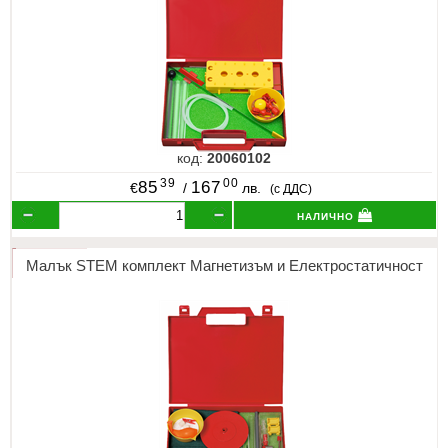
код:
20060102
39
00
85
167
€
/
лв.
(с ДДС)
налично
Малък STEM комплект Магнетизъм и Електростатичност