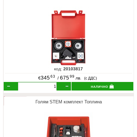
код:
20103817
63
99
345
675
€
/
лв.
(с ДДС)
налично
Голям STEM комплект Топлина