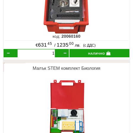
код:
20060160
45
00
631
1235
€
/
лв.
(с ДДС)
налично
Малък STEM комплект Биология