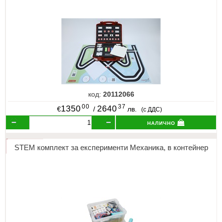
ИЗКУСТВА
СПОРТ
МЕБЕЛИ И ОБОРУДВАНЕ
КАНЦЕЛАРСКИ МАТЕРИАЛИ
код:
20112066
КНИГИ И УЧЕБНИЦИ
00
37
1350
2640
€
/
лв.
(с ДДС)
налично
БДП
НОВИ
STEM комплект за експерименти Механика, в контейнер
ПРОМОЦИИ
S.T.E.M.
ИНСТРУМЕНТИ