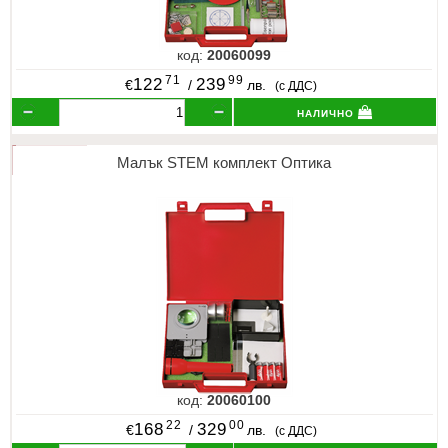
код:
20060099
71
99
122
239
€
/
лв.
(с ДДС)
налично
Малък STEM комплект Оптика
код:
20060100
22
00
168
329
€
/
лв.
(с ДДС)