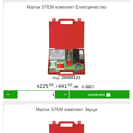
Малък STEM комплект Електричество
код:
20060121
48
00
225
441
€
/
лв.
(с ДДС)
налично
Малък STEM комплект Звуци