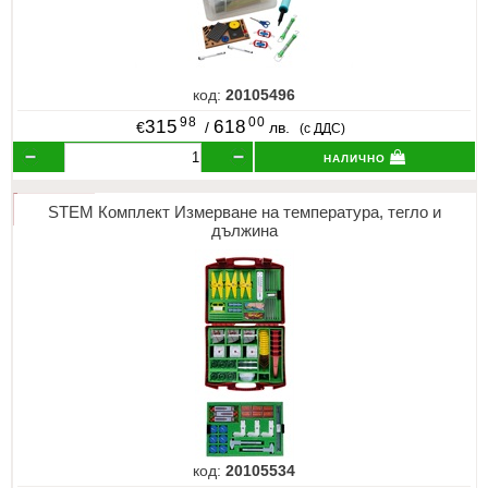
код:
20105496
98
00
315
618
€
/
лв.
(с ДДС)
налично
STEM Комплект Измерване на температура, тегло и
дължина
код:
20105534