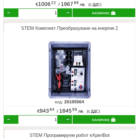
22
99
1006
1967
€
/
лв.
(с ДДС)
налично
STEM Комплект Преобразуване на енергия 2
код:
20105564
84
99
943
1845
€
/
лв.
(с ДДС)
налично
STEM Програмируем робот eXperiBot