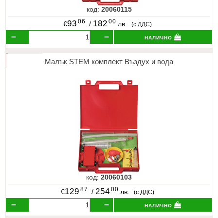
код:
20060115
06
00
93
182
€
/
лв.
(с ДДС)
налично
Малък STEM комплект Въздух и вода
код:
20060103
87
00
129
254
€
/
лв.
(с ДДС)
налично