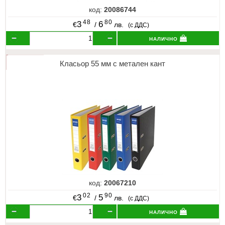
код:
20086744
48
80
3
6
€
/
лв.
(с ДДС)
налично
Класьор 55 мм с метален кант
код:
20067210
02
90
3
5
€
/
лв.
(с ДДС)
налично