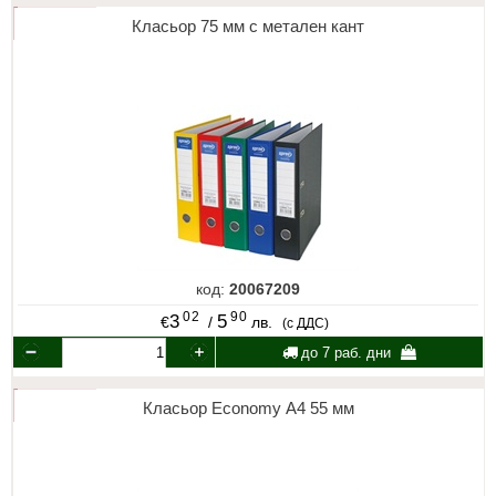
Класьор 75 мм с метален кант
код:
20067209
02
90
3
5
€
/
лв.
(с ДДС)
до 7 раб. дни
Класьор Economy А4 55 мм