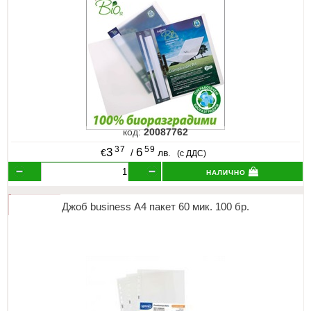
ИЗКУСТВА
СПОРТ
МЕБЕЛИ И ОБОРУДВАНЕ
КАНЦЕЛАРСКИ МАТЕРИАЛИ
код:
20087762
КНИГИ И УЧЕБНИЦИ
37
59
3
6
€
/
лв.
(с ДДС)
налично
БДП
НОВИ
Джоб business А4 пакет 60 мик. 100 бр.
ПРОМОЦИИ
S.T.E.M.
ИНСТРУМЕНТИ