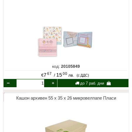
код:
20105849
67
00
7
15
€
/
лв.
(с ДДС)
до 7 раб. дни
Кашон архивен 55 х 35 х 26 микровелпапе Пласи