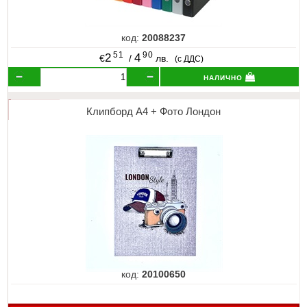
код:
20088237
51
90
2
4
€
/
лв.
(с ДДС)
налично
Клипборд А4 + Фото Лондон
код:
20100650