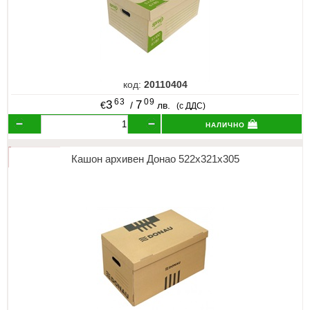
код:
20110404
63
09
3
7
€
/
лв.
(с ДДС)
налично
Кашон архивен Донао 522х321х305