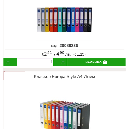
код:
20088236
51
90
2
4
€
/
лв.
(с ДДС)
налично
Класьор Europa Style А4 75 мм