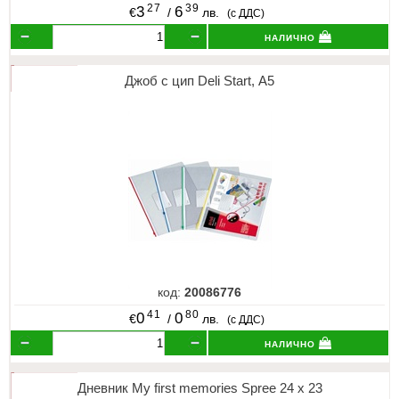
27
39
3
6
€
/
лв.
(с ДДС)
налично
Джоб с цип Deli Start, А5
код:
20086776
41
80
0
0
€
/
лв.
(с ДДС)
налично
Дневник My first memories Spree 24 х 23