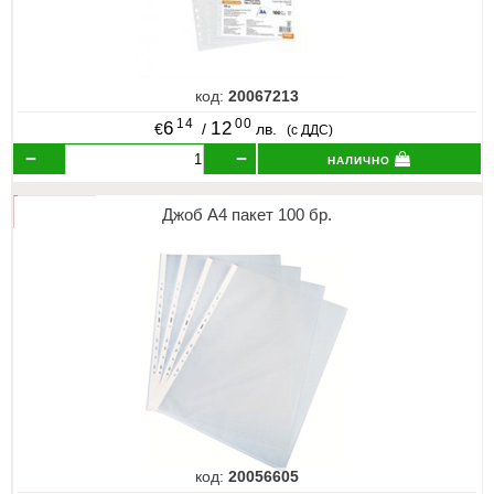
код:
20067213
14
00
6
12
€
/
лв.
(с ДДС)
налично
Джоб А4 пакет 100 бр.
код:
20056605