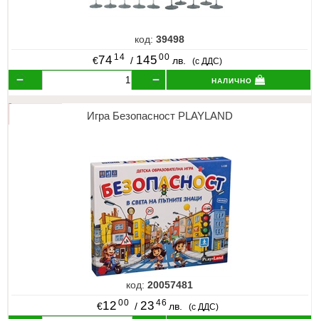
код:
39498
14
00
74
145
€
/
лв.
(с ДДС)
налично
Игра Безопасност PLAYLAND
код:
20057481
00
46
12
23
€
/
лв.
(с ДДС)