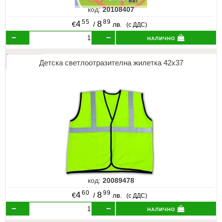
код:
20108407
55
89
4
8
€
/
лв.
(с ДДС)
налично
Детска светлоотразителна жилетка 42x37
код:
20089478
60
99
4
8
€
/
лв.
(с ДДС)
налично