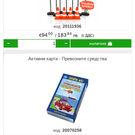
код:
20111936
00
84
94
183
€
/
лв.
(с ДДС)
налично
Активни карти - Превозните средства
код:
20070258