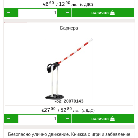
60
90
6
12
€
/
лв.
(с ДДС)
налично
Бариера
код:
20070143
00
80
27
52
€
/
лв.
(с ДДС)
налично
Безопасно улично движение. Книжка с игри и забавление