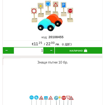
код:
20108455
25
00
11
22
€
/
лв.
(с ДДС)
налично
Знаци пътни 10 бр.