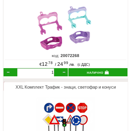
ИЗКУСТВА
СПОРТ
МЕБЕЛИ И ОБОРУДВАНЕ
КАНЦЕЛАРСКИ МАТЕРИАЛИ
код:
20072268
КНИГИ И УЧЕБНИЦИ
78
99
12
24
€
/
лв.
(с ДДС)
налично
БДП
НОВИ
XXL Комплект Трафик - знаци, светофар и конуси
ПРОМОЦИИ
S.T.E.M.
ИНСТРУМЕНТИ