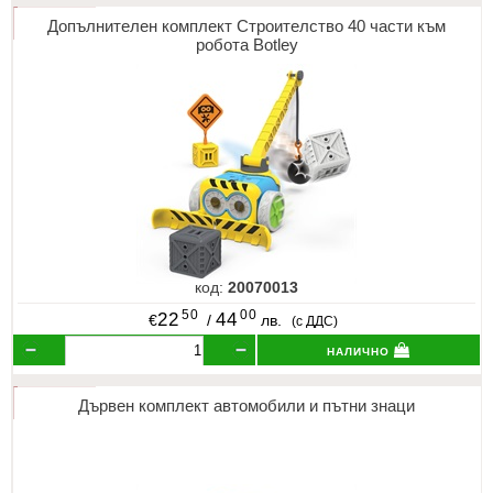
Допълнителен комплект Строителство 40 части към
робота Botley
код:
20070013
50
00
22
44
€
/
лв.
(с ДДС)
налично
Дървен комплект автомобили и пътни знаци