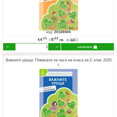
код:
20108404
55
89
4
8
€
/
лв.
(с ДДС)
налично
Важните уроци. Помагало за часа на класа за 2. клас 2025
г.