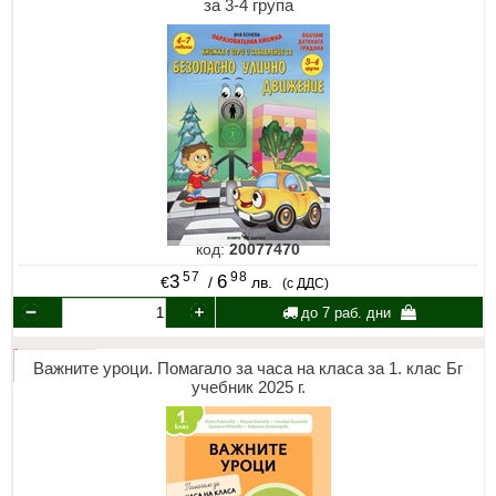
за 3-4 група
код:
20077470
57
98
3
6
€
/
лв.
(с ДДС)
до 7 раб. дни
Важните уроци. Помагало за часа на класа за 1. клас Бг
учебник 2025 г.